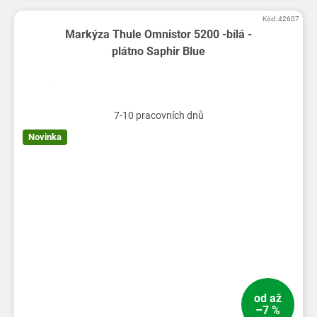
Kód:
42607
Markýza Thule Omnistor 5200 -bílá -
plátno Saphir Blue
7-10 pracovních dnů
Novinka
od
až
–7 %