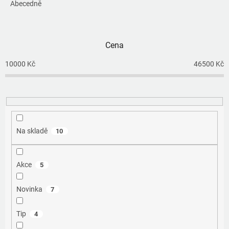
e
Abecedně
n
í
p
Cena
r
o
10000
Kč
46500
Kč
d
u
k
t
ů
Na skladě
10
Akce
5
Novinka
7
Tip
4