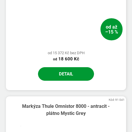
od
až
–15 %
od 15 372 Kč bez DPH
18 600 Kč
od
DETAIL
Kód:
91 041
Markýza Thule Omnistor 8000 - antracit -
plátno Mystic Grey