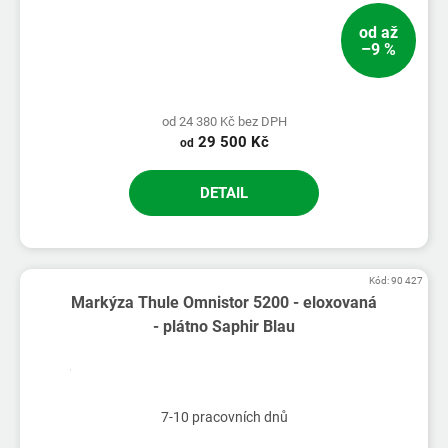
od
až
–9 %
od 24 380 Kč bez DPH
29 500 Kč
od
DETAIL
Kód:
90 427
Markýza Thule Omnistor 5200 - eloxovaná
- plátno Saphir Blau
7-10 pracovních dnů