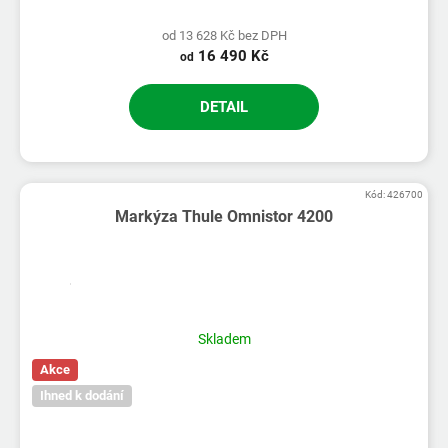
od 13 628 Kč bez DPH
16 490 Kč
od
DETAIL
Kód:
426700
Markýza Thule Omnistor 4200
Průměrné
hodnocení
produktu
Skladem
je
Akce
5,0
z
Ihned k dodání
5
hvězdiček.