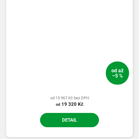
od
až
–5 %
od 15 967 Kč bez DPH
19 320 Kč
od
DETAIL