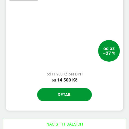
od
až
–27 %
od 11 983 Kč bez DPH
14 500 Kč
od
DETAIL
NAČÍST 11 DALŠÍCH