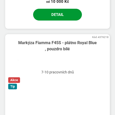
10 000 Kč
od
DETAIL
Kód:
4376218
Markýza Fiamma F45S - plátno Royal Blue
, pouzdro bílé
7-10 pracovních dnů
Akce
Tip