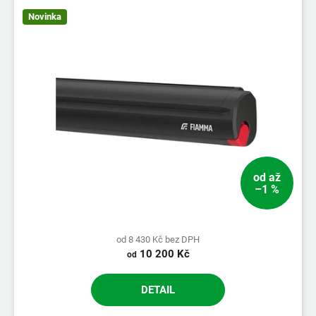
d
Novinka
u
k
t
ů
od
až
–1 %
od 8 430 Kč bez DPH
10 200 Kč
od
DETAIL