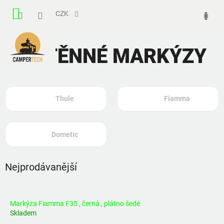
Přejít
NÁKUPNÍ
na
CZK
obsah
KOŠÍK
NÁSTĚNNÉ MARKÝZY
Thule
Fiamma
Dometic
Nejprodávanější
Markýza Fiamma F35 , černá , plátno šedé
Skladem