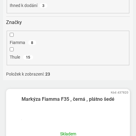
Ihned k dodání
3
Značky
Fiamma
8
Thule
15
Položek k zobrazení:
23
V
Kód:
437820
ý
Markýza Fiamma F35 , černá , plátno šedé
p
i
s
p
r
Skladem
o