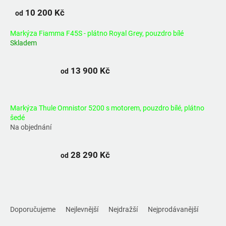
10 200 Kč
od
Markýza Fiamma F45S - plátno Royal Grey, pouzdro bílé
Skladem
13 900 Kč
od
Markýza Thule Omnistor 5200 s motorem, pouzdro bílé, plátno
šedé
Na objednání
28 290 Kč
od
Ř
a
Doporučujeme
Nejlevnější
Nejdražší
Nejprodávanější
z