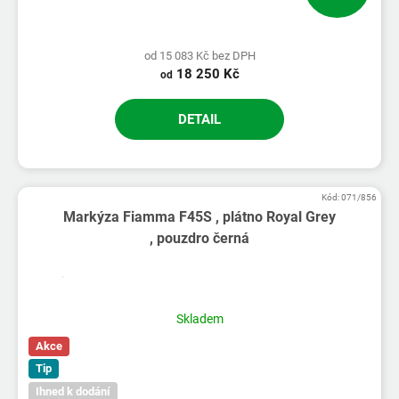
od 15 083 Kč bez DPH
18 250 Kč
od
DETAIL
Kód:
071/856
Markýza Fiamma F45S , plátno Royal Grey
, pouzdro černá
Skladem
Akce
Tip
Ihned k dodání