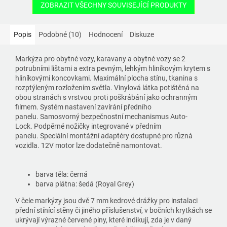
ZOBRAZIT VŠECHNY SOUVISEJÍCÍ PRODUKTY
Popis
Podobné (10)
Hodnocení
Diskuze
Markýza pro obytné vozy, karavany a obytné vozy se 2
potrubními lištami a extra pevným, lehkým hliníkovým krytem s
hliníkovými koncovkami. Maximální plocha stínu, tkanina s
rozptýleným rozložením světla. Vinylová látka potištěná na
obou stranách s vrstvou proti poškrábání jako ochranným
filmem. Systém nastavení zavírání předního
panelu. Samosvorný bezpečnostní mechanismus Auto-
Lock. Podpěrné nožičky integrované v předním
panelu. Speciální montážní adaptéry dostupné pro různá
vozidla. 12V motor lze dodatečně namontovat.
barva těla: černá
barva plátna: šedá (Royal Grey)
V čele markýzy jsou dvě 7 mm kedrové drážky pro instalaci
přední stínící stěny či jiného příslušenství, v bočních krytkách se
ukrývají výrazné červené piny, které indikují, zda je v daný