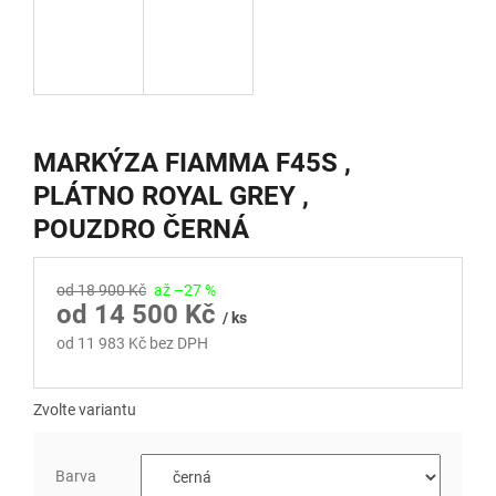
MARKÝZA FIAMMA F45S ,
PLÁTNO ROYAL GREY ,
POUZDRO ČERNÁ
od 18 900 Kč
až –27 %
od
14 500 Kč
/ ks
od
11 983 Kč
bez DPH
Měrná
cena:
Zvolte variantu
Barva