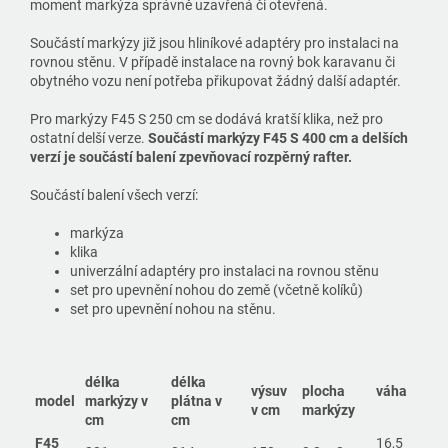
moment markýza správně uzavřená či otevřená.
Součástí markýzy již jsou hliníkové adaptéry pro instalaci na
rovnou stěnu. V případě instalace na rovný bok karavanu či
obytného vozu není potřeba přikupovat žádný další adaptér.
Pro markýzy F45 S 250 cm se dodává kratší klika, než pro
ostatní delší verze.
Součástí markýzy F45 S 400 cm a delších
verzí je součástí balení zpevňovací rozpěrný rafter.
Součástí balení všech verzí:
markýza
klika
univerzální adaptéry pro instalaci na rovnou stěnu
set pro upevnění nohou do země (včetně kolíků)
set pro upevnění nohou na stěnu.
délka
délka
výsuv
plocha
váha
model
markýzy v
plátna v
v cm
markýzy
cm
cm
F45
16,5