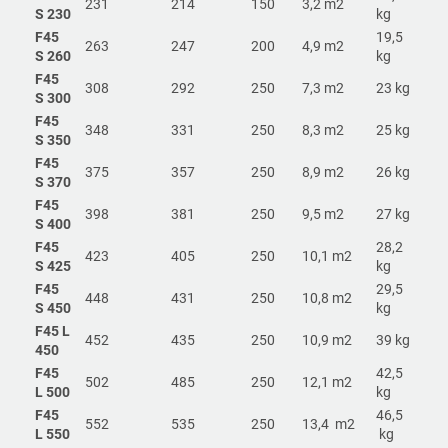
231
214
150
3,2 m2
S 230
kg
F45
19,5
263
247
200
4,9 m2
S 260
kg
F45
308
292
250
7,3 m2
23 kg
S 300
F45
348
331
250
8,3 m2
25 kg
S 350
F45
375
357
250
8,9 m2
26 kg
S 370
F45
398
381
250
9,5 m2
27 kg
S 400
F45
28,2
423
405
250
10,1 m2
S 425
kg
F45
29,5
448
431
250
10,8 m2
S 450
kg
F45 L
452
435
250
10,9 m2
39 kg
450
F45
42,5
502
485
250
12,1 m2
L 500
kg
F45
46,5
552
535
250
13,4 m2
L 550
kg