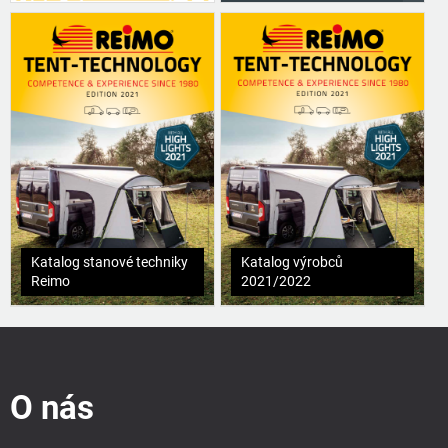
Katalog stanové techniky
Katalog výrobců
Reimo
2021/2022
Z
á
p
O nás
a
t
í