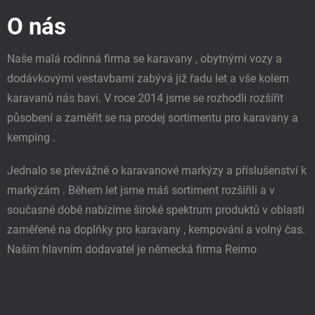
p
O nás
a
t
í
Naše malá rodinná firma se karavany , obytnými vozy a
dodávkovými vestavbami zabývá již řadu let a vše kolem
karavanů nás baví. V roce 2014 jsme se rozhodli rozšířit
působení a zaměřit se na prodej sortimentu pro karavany a
kemping .
Jednalo se převážně o karavanové markýzy a příslušenství k
markýzám . Během let jsme máš sortiment rozšířili a v
současné době nabízíme široké spektrum produktů v oblasti
zaměřené na doplňky pro karavany , kempování a volný čas.
Naším hlavním dodavatel je německá firma Reimo