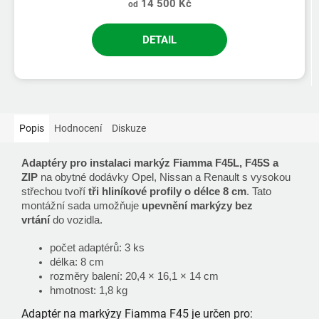
14 500 Kč
od
DETAIL
Popis
Hodnocení
Diskuze
Adaptéry pro instalaci markýz Fiamma F45L, F45S a
ZIP
na obytné dodávky Opel, Nissan a Renault s vysokou
střechou tvoří
tři hliníkové profily o délce 8 cm
. Tato
montážní sada umožňuje
upevnění markýzy bez
vrtání
do vozidla.
počet adaptérů: 3 ks
délka: 8 cm
rozměry balení: 20,4 × 16,1 × 14 cm
hmotnost: 1,8 kg
Adaptér na markýzy Fiamma F45 je určen pro: