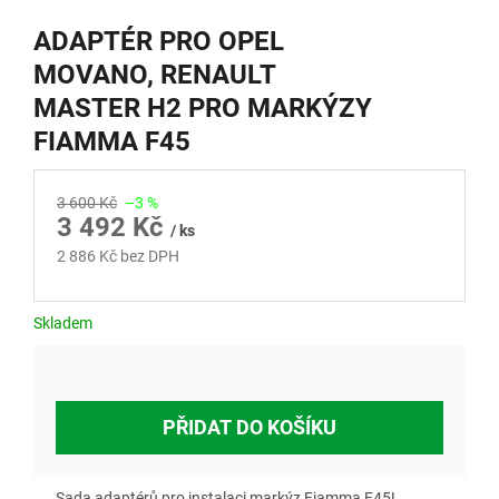
ADAPTÉR PRO OPEL
MOVANO, RENAULT
MASTER H2 PRO MARKÝZY
FIAMMA F45
3 600 Kč
–3 %
3 492 Kč
/ ks
2 886 Kč bez DPH
Měrná
cena:
Skladem
PŘIDAT DO KOŠÍKU
Sada adaptérů pro instalaci markýz Fiamma F45L,