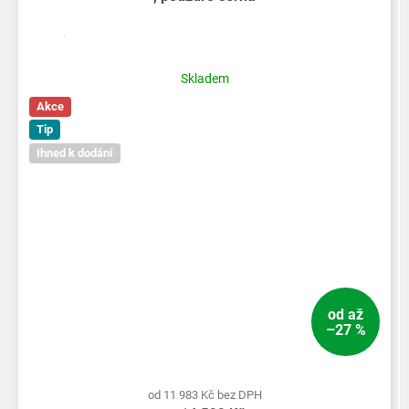
Skladem
Akce
Tip
Ihned k dodání
od
až
–27 %
od 11 983 Kč bez DPH