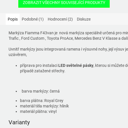
ZOBRAZIT VŠECHNY SOUVISEJÍCÍ PRODUKTY
Popis
Podobné (1)
Hodnocení (2)
Diskuze
Markýza Fiamma F43van je nová markýza speciálně určená pro min
Trafic , Ford Custom , Toyota ProAce, Mercedes Benz V Klasse a dalš
Uvnitř markýzy jsou integrovaná ramena i výsuvné nohy, její výsuv 
uzávěrem,
příprava pro instalaci
LED světelné pásky
, kterou si můžete d
případě zatažené střechy.
barva markýzy: černá
barva plátna: Royal Grey
materiál těla markýzy: hliník
materiál plátna: vinyl
Varianty