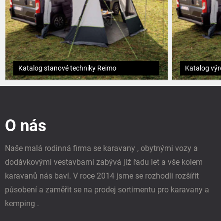
Katalog stanové techniky Reimo
Katalog vý
Z
á
p
O nás
a
t
í
Naše malá rodinná firma se karavany , obytnými vozy a
dodávkovými vestavbami zabývá již řadu let a vše kolem
karavanů nás baví. V roce 2014 jsme se rozhodli rozšířit
působení a zaměřit se na prodej sortimentu pro karavany a
kemping .