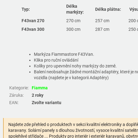
Délka
Typ:
Délka plátna:
Výsu
markýzy:
F43van 270
270 cm
257 cm
200 
F43van 300
300 cm
287 cm
250 
Markýza Fiammastore F43Van.
Klika pro ruční ovládání
Kolíky pro upevnění nohy markýzy do země.
Balení neobsahuje žádné montážní adaptéry, které je n
vozidla (najdete je v kategorii Adaptéry)
Kategorie
:
Fiamma
Záruka
:
2 roky
EAN
:
Zvolte variantu
Najdete zde přehled o produktech v sekci kvalitní elektroniky a dop
karavany. Solární panely s dlouhou životností, vysoce kvalitní sateli
spolehlivé střídače ... Produkty pro interiér i exteriér karavanů, oby