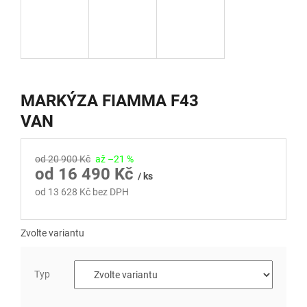
MARKÝZA FIAMMA F43
VAN
od 20 900 Kč
až –21 %
od
16 490 Kč
/ ks
od
13 628 Kč
bez DPH
Měrná
cena:
Zvolte variantu
Typ