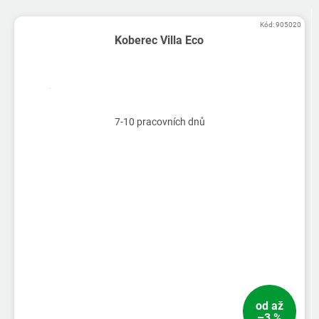
Kód:
905020
Koberec Villa Eco
7-10 pracovních dnů
od
až
–3 %