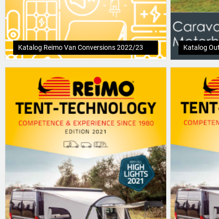
Katalog Reimo Van Conversions 2022/23
Katalog Ou