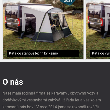
Katalog stanové techniky Reimo
Katalog vý
Z
á
p
O nás
a
t
í
Naše malá rodinná firma se karavany , obytnými vozy a
dodávkovými vestavbami zabývá již řadu let a vše kolem
karavanů nás baví. V roce 2014 jsme se rozhodli rozšířit