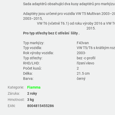
Sada adaptérů obsahující dva kusy adaptérů pro marký
Adaptéry jsou určené pro vozidla VW T5 Multivan 2003–2
2003–2015,
VW T6 (včetně T6.1)
od roku výroby 2016 a VW T6
2015.
Pro typ střechy bez C střešní lišty .
Typ markýzy:
F43van
Typ vozidla:
VW T5/T6 s krátkým ro
Rok výroby vozidla:
2003-
Typ střechy:
bez -c-profil
RHD/LHD:
řízení vlevo
Počet kusů:
2
Délka:
21.5 cm
Barva:
černý
Kategorie
:
Fiamma
Záruka
:
2 roky
Hmotnost
:
3 kg
EAN
:
8004815455286