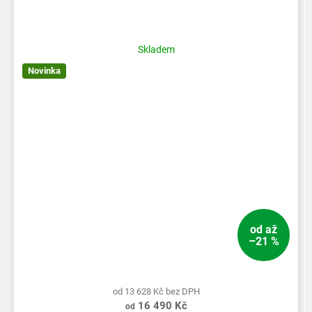
Průměrné
hodnocení
produktu
Skladem
je
Novinka
5,0
z
5
hvězdiček.
od
až
–21 %
od 13 628 Kč bez DPH
16 490 Kč
od