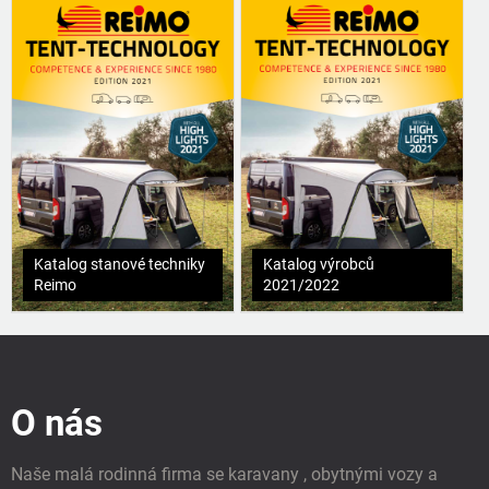
Katalog stanové techniky
Katalog výrobců
Reimo
2021/2022
Z
á
p
O nás
a
t
í
Naše malá rodinná firma se karavany , obytnými vozy a