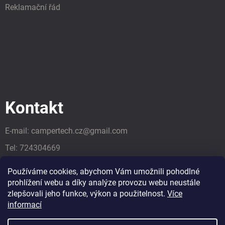
Reklamační řád
Kontakt
E-mail:
campertech.cz
@
gmail.com
Tel:
724304669
Tel:
724304669
Používáme cookies, abychom Vám umožnili pohodlné
prohlížení webu a díky analýze provozu webu neustále
zlepšovali jeho funkce, výkon a použitelnost.
Více
informací