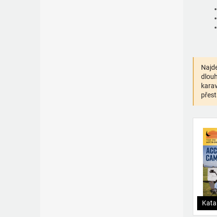
Najde
dlouh
karav
přest
Kata