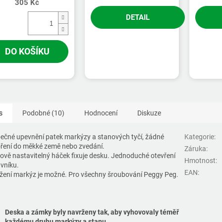
305 Kč
DETAIL
DO KOŠÍKU
s
Podobné (10)
Hodnocení
Diskuze
ečné upevnění patek markýzy a stanových tyčí, žádné
Kategorie
:
ření do měkké země nebo zvedání.
Záruka
:
ově nastavitelný háček fixuje desku. Jednoduché otevření
Hmotnost
:
vníku.
EAN
:
žení markýz je možné. Pro všechny šroubování Peggy Peg.
Deska a zámky byly navrženy tak, aby
vyhovovaly téměř
každému
druhu markýzy a stanu.