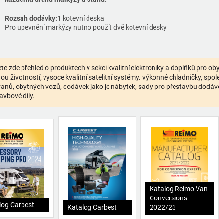
Rozsah dodávky:
1 kotevní deska
Pro upevnění markýzy nutno použít dvě kotevní desky
te zde přehled o produktech v sekci kvalitní elektroniky a doplňků pro o
ou životností, vysoce kvalitní satelitní systémy. výkonné chladničky, spolehl
anů, obytných vozů, dodávek jako je nábytek, sady pro přestavbu dodávek,
avbové díly.
Katalog Reimo Van
Conversions
log Carbest
Katalog Carbest
2022/23