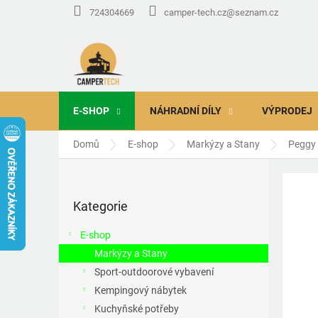
Přejít
724304669
camper-tech.cz@seznam.cz
na
obsah
E-SHOP
NÁHRADNÍ DÍLY
VÝPRODEJ
Domů
E-shop
Markýzy a Stany
Peggy 
P
o
Přeskočit
s
Kategorie
kategorie
t
r
E-shop
a
Markýzy a Stany
n
Sport-outdoorové vybavení
n
í
Kempingový nábytek
p
Kuchyňské potřeby