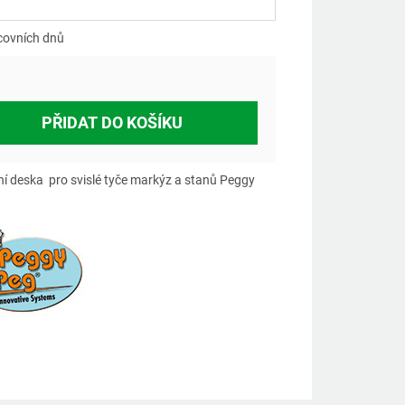
á
covních dnů
PŘIDAT DO KOŠÍKU
ní deska pro svislé tyče markýz a stanů Peggy