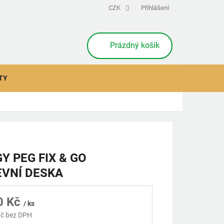
CZK
Přihlášení
NÁKUPNÍ
Prázdný košík
KOŠÍK
TY
Y PEG FIX & GO
VNÍ DESKA
0 Kč
/ ks
č bez DPH