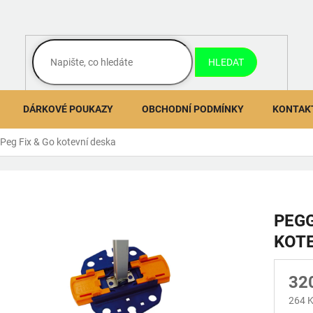
HLEDAT
DÁRKOVÉ POUKAZY
OBCHODNÍ PODMÍNKY
KONTAK
Peg Fix & Go kotevní deska
PEGG
KOTE
32
264 K