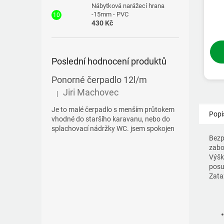
Nábytková narážecí hrana
-15mm - PVC
430 Kč
Poslední hodnocení produktů
Ponorné čerpadlo 12l/m
Jiri Machovec
|
Hodnocení produktu je 5 z 5 hvězdiček.
Je to malé čerpadlo s menším průtokem
Popi
vhodné do staršího karavanu, nebo do
splachovací nádržky WC. jsem spokojen
Bezp
zabo
Výšk
posu
Zata