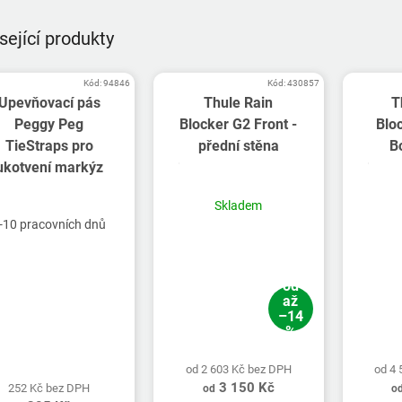
sející produkty
Kód:
94846
Kód:
430857
Upevňovací pás
Thule Rain
T
Peggy Peg
Blocker G2 Front -
Blo
TieStraps pro
přední stěna
B
ukotvení markýz
Skladem
-10 pracovních dnů
od
až
–14
%
od 2 603 Kč bez DPH
od 4
3 150 Kč
252 Kč bez DPH
od
o