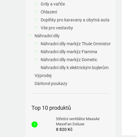
a
Grily a vařiče
n
Chlazení
e
Doplňky pro karavany a obytná auta
l
Vše pro vestavby
Náhradní díly
Náhradní díly markýz Thule Omnistor
Náhradní díly markýz Fiamma
Náhradní díly markýz Dometic
Náhradní díly k elektrickým bojlerům
Výprodej
Dárkové poukazy
Top 10 produktů
Střešní ventilátor MaxxAir
MaxxFan Deluxe
8 820 Kč