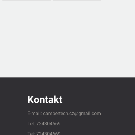
Kontakt
E-mail:
campertech.cz
@
gmail.com
Tel:
724304669
Tel:
724304669