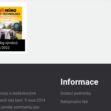
log výrobců
1/2022
Informace
i vozy a dodávkovými
Dodací podmínky
vanů nás baví. V roce 2014
Reklamační řád
a prodej sortimentu pro