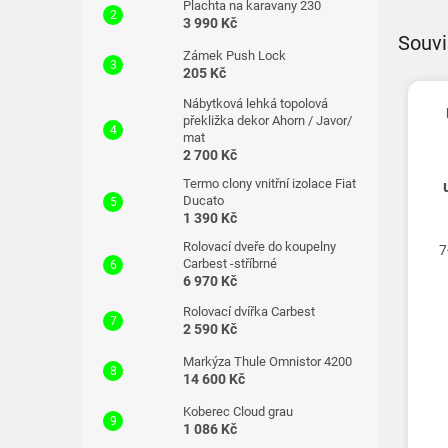
Plachta na karavany 230
3 990 Kč
Souvi
Zámek Push Lock
205 Kč
Nábytková lehká topolová
překližka dekor Ahorn / Javor/
mat
2 700 Kč
Termo clony vnitřní izolace Fiat
Ducato
1 390 Kč
Rolovací dveře do koupelny
7
Carbest -stříbrné
6 970 Kč
Rolovací dvířka Carbest
2 590 Kč
Markýza Thule Omnistor 4200
14 600 Kč
Koberec Cloud grau
1 086 Kč