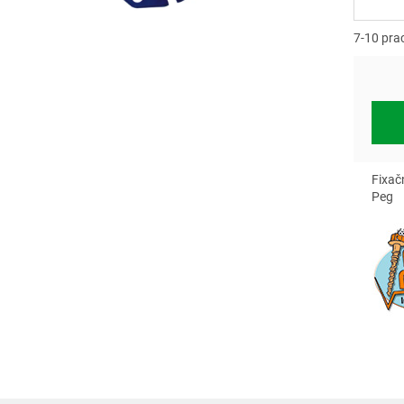
Měrn
cena:
7-10 pra
Fixač
Peg