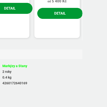
5 400 Kč
od
DETAIL
DETAIL
Markýzy a Stany
2 roky
0.4 kg
4260172640169