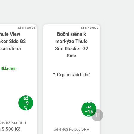
Kód:
430886
Kód:
430802
hule View
Boční stěna k
cker Side G2
markýze Thule
oční stěna
Sun Blocker G2
Side
Skladem
7-10 pracovních dnů
až
od
–9
až
%
–15
Další
%
produkt
 545 Kč bez DPH
5 500 Kč
od 4 463 Kč bez DPH
d