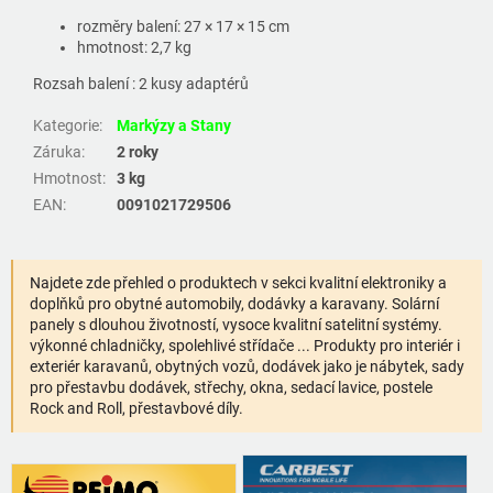
rozměry balení: 27 × 17 × 15 cm
hmotnost: 2,7 kg
Rozsah balení : 2 kusy adaptérů
Kategorie
:
Markýzy a Stany
Záruka
:
2 roky
Hmotnost
:
3 kg
EAN
:
0091021729506
Najdete zde přehled o produktech v sekci kvalitní elektroniky a
doplňků pro obytné automobily, dodávky a karavany. Solární
panely s dlouhou životností, vysoce kvalitní satelitní systémy.
výkonné chladničky, spolehlivé střídače ... Produkty pro interiér i
exteriér karavanů, obytných vozů, dodávek jako je nábytek, sady
pro přestavbu dodávek, střechy, okna, sedací lavice, postele
Rock and Roll, přestavbové díly.