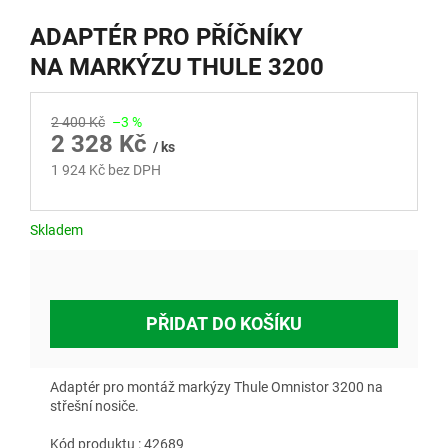
ADAPTÉR PRO PŘÍČNÍKY
NA MARKÝZU THULE 3200
2 400 Kč
–3 %
2 328 Kč
/ ks
1 924 Kč bez DPH
Měrná
cena:
Skladem
PŘIDAT DO KOŠÍKU
Adaptér pro montáž markýzy Thule Omnistor 3200 na
střešní nosiče.
Kód produktu : 42689