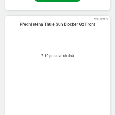
Kód:
430873
Přední stěna Thule Sun Blocker G2 Front
Průměrné
hodnocení
produktu
7-10 pracovních dnů
je
5,0
z
5
hvězdiček.