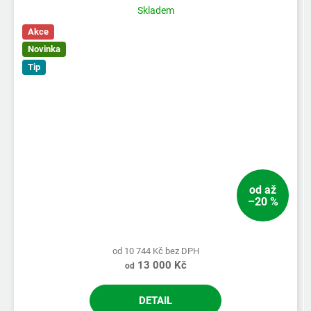
produktu
Skladem
je
Akce
5,0
z
Novinka
5
Tip
hvězdiček.
od
až
–20 %
od 10 744 Kč bez DPH
13 000 Kč
od
DETAIL