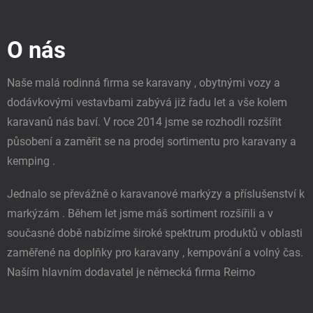
Z
á
p
O nás
a
t
í
Naše malá rodinná firma se karavany , obytnými vozy a
dodávkovými vestavbami zabývá již řadu let a vše kolem
karavanů nás baví. V roce 2014 jsme se rozhodli rozšířit
působení a zaměřit se na prodej sortimentu pro karavany a
kemping .
Jednalo se převážně o karavanové markýzy a příslušenství k
markýzám . Během let jsme máš sortiment rozšířili a v
současné době nabízíme široké spektrum produktů v oblasti
zaměřené na doplňky pro karavany , kempování a volný čas.
Naším hlavním dodavatel je německá firma Reimo