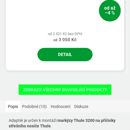
od
až
–4 %
od 2 521 Kč bez DPH
3 050 Kč
od
DETAIL
ZOBRAZIT VŠECHNY SOUVISEJÍCÍ PRODUKTY
Popis
Podobné (10)
Hodnocení
Diskuze
Adaptér je určen k montáži
markýzy Thule 3200 na příčníky
střešního nosiče
Thule
.