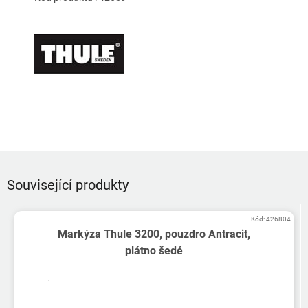
Související produkty
Kód:
426804
Markýza Thule 3200, pouzdro Antracit,
plátno šedé
Průměrné
hodnocení