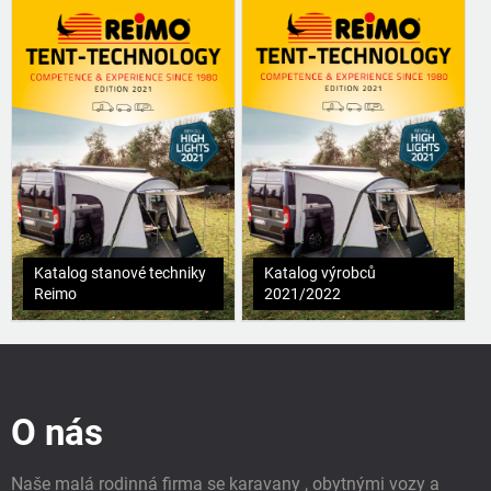
Katalog stanové techniky
Katalog výrobců
Reimo
2021/2022
Z
á
p
O nás
a
t
í
Naše malá rodinná firma se karavany , obytnými vozy a