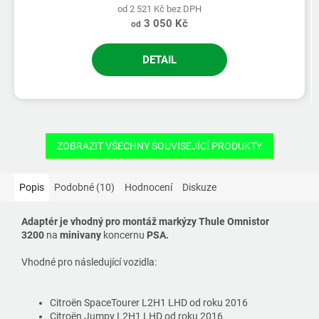
od 2 521 Kč bez DPH
3 050 Kč
od
DETAIL
ZOBRAZIT VŠECHNY SOUVISEJÍCÍ PRODUKTY
Popis
Podobné (10)
Hodnocení
Diskuze
Adaptér je vhodný pro montáž markýzy Thule Omnistor
3200
na
minivany
koncernu
PSA.
Vhodné pro následující vozidla:
Citroën SpaceTourer L2H1 LHD od roku 2016
Citroën Jumpy L2H1 LHD od roku 2016