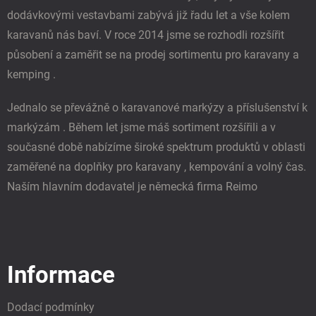
dodávkovými vestavbami zabývá již řadu let a vše kolem
karavanů nás baví. V roce 2014 jsme se rozhodli rozšířit
působení a zaměřit se na prodej sortimentu pro karavany a
kemping .
Jednalo se převážně o karavanové markýzy a příslušenství k
markýzám . Během let jsme máš sortiment rozšířili a v
současné době nabízíme široké spektrum produktů v oblasti
zaměřené na doplňky pro karavany , kempování a volný čas.
Naším hlavním dodavatel je německá firma Reimo
Informace
Dodací podmínky