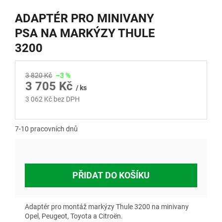
ADAPTÉR PRO MINIVANY
PSA NA MARKÝZY THULE
3200
3 820 Kč
–3 %
3 705 Kč
/ ks
3 062 Kč bez DPH
Měrná
cena:
7-10 pracovních dnů
PŘIDAT DO KOŠÍKU
Adaptér pro montáž markýzy Thule 3200 na minivany
Opel, Peugeot, Toyota a Citroën.