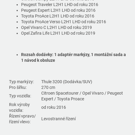
Peugeot Traveler L2H1 LHD od roku 2016
Peugeot Expert L2H1 LHD od roku 2016
Toyota ProAce L2H1 LHD od roku 2016
Toyota ProAce Verso L2H1 LHD od roku 2016
Opel Vivaro C L2H1 LHD od roku 2019
Opel Zafira Life L2H1 LHD od roku 2019
Rozsah dodávky:
1 adaptér markýzy, 1 montážní sada a
1 návod k obsluze
Typ markýzy:
Thule 3200 (Dodávka/SUV)
Pro šířku:
270 cm
Citroen Spacetourer / Opel Vivaro / Peugeot
Typ vozidla:
Expert / Toyota Proace
Rok výroby
od roku 2016
vozidla:
Řízení vpravo/
Levostranné řízení
řízení vlevo: