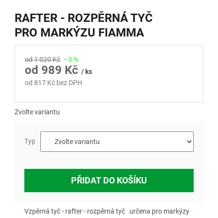
RAFTER - ROZPĚRNÁ TYČ
PRO MARKÝZU FIAMMA
od 1 020 Kč
–3 %
od
989 Kč
/ ks
od
817 Kč
bez DPH
Měrná
cena:
Zvolte variantu
Typ
PŘIDAT DO KOŠÍKU
Vzpěrná tyč - rafter - rozpěrná tyč určena pro markýzy