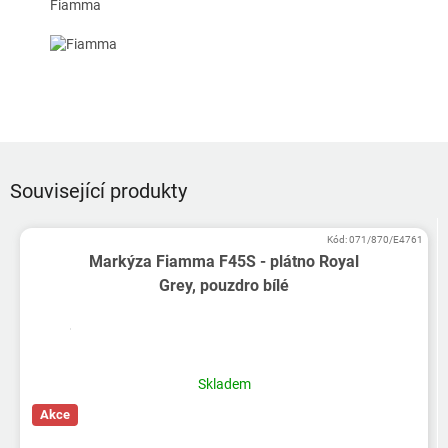
Fiamma
Související produkty
Kód:
071/870/E4761
Markýza Fiamma F45S - plátno Royal
Grey, pouzdro bílé
Průměrné
hodnocení
produktu
Skladem
je
Akce
5,0
z