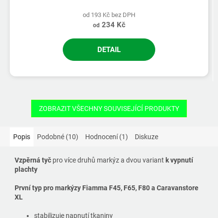
od 193 Kč bez DPH
234 Kč
od
DETAIL
ZOBRAZIT VŠECHNY SOUVISEJÍCÍ PRODUKTY
Popis
Podobné (10)
Hodnocení (1)
Diskuze
Vzpěrná tyč
pro více druhů markýz a dvou variant
k vypnutí
plachty
První typ pro markýzy Fiamma F45, F65, F80 a Caravanstore
XL
stabilizuje napnutí tkaniny