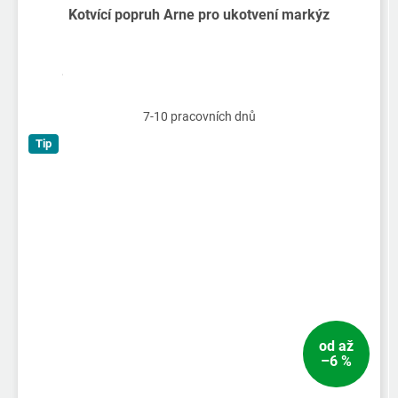
Kotvící popruh Arne pro ukotvení markýz
7-10 pracovních dnů
Tip
od
až
–6 %