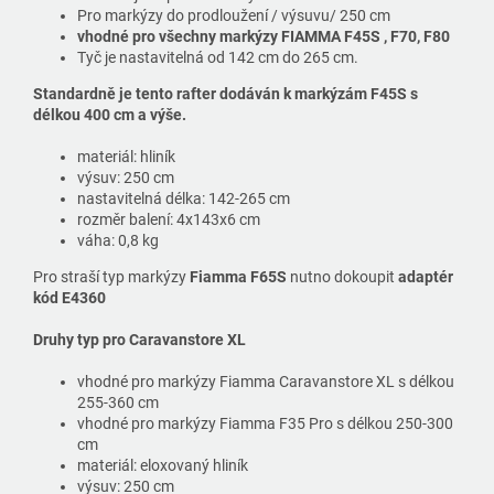
Pro markýzy do prodloužení / výsuvu/ 250 cm
vhodné pro všechny markýzy FIAMMA F45S , F70, F80
Tyč je nastavitelná od 142 cm do 265 cm.
Standardně je tento rafter dodáván k markýzám F45S s
délkou 400 cm a výše.
materiál: hliník
výsuv: 250 cm
nastavitelná délka: 142-265 cm
rozměr balení: 4x143x6 cm
váha: 0,8 kg
Pro straší typ markýzy
Fiamma F65S
nutno dokoupit
adaptér
kód E4360
Druhy typ pro Caravanstore XL
vhodné pro markýzy Fiamma Caravanstore XL s délkou
255-360 cm
vhodné pro markýzy Fiamma F35 Pro s délkou 250-300
cm
materiál: eloxovaný hliník
výsuv: 250 cm