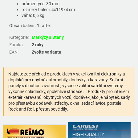
průměr tyče: 30 mm
rozměry balení: 4x119x4 cm
váha: 0,6 kg
Obsah balení : 1 rafter
Kategorie
:
Markýzy a Stany
Záruka
:
2 roky
EAN
:
Zvolte variantu
Najdete zde přehled o produktech v sekci kvalitní elektroniky a
doplňků pro obytné automobily, dodávky a karavany. Solární
panely s dlouhou životností, vysoce kvalitní satelitní systémy.
výkonné chladničky, spolehlivé střídače ... Produkty pro interiér i
exteriér karavanů, obytných vozů, dodávek jako je nábytek, sady
pro přestavbu dodávek, střechy, okna, sedací lavice, postele
Rock and Roll, přestavbové díly.