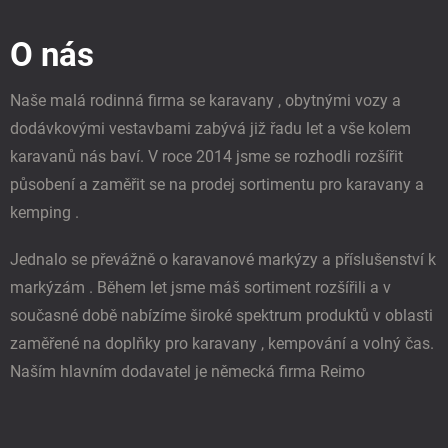
á
p
O nás
a
t
í
Naše malá rodinná firma se karavany , obytnými vozy a
dodávkovými vestavbami zabývá již řadu let a vše kolem
karavanů nás baví. V roce 2014 jsme se rozhodli rozšířit
působení a zaměřit se na prodej sortimentu pro karavany a
kemping .
Jednalo se převážně o karavanové markýzy a příslušenství k
markýzám . Během let jsme máš sortiment rozšířili a v
současné době nabízíme široké spektrum produktů v oblasti
zaměřené na doplňky pro karavany , kempování a volný čas.
Naším hlavním dodavatel je německá firma Reimo