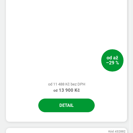
5
hvězdiček.
od
až
–29 %
od 11 488 Kč bez DPH
13 900 Kč
od
DETAIL
Kód:
432882