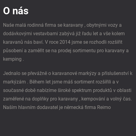
p
O nás
a
t
í
Naše malá rodinná firma se karavany , obytnými vozy a
dodávkovými vestavbami zabývá již řadu let a vše kolem
karavanů nás baví. V roce 2014 jsme se rozhodli rozšířit
působení a zaměřit se na prodej sortimentu pro karavany a
kemping .
Jednalo se převážně o karavanové markýzy a příslušenství k
markýzám . Během let jsme máš sortiment rozšířili a v
současné době nabízíme široké spektrum produktů v oblasti
zaměřené na doplňky pro karavany , kempování a volný čas.
Naším hlavním dodavatel je německá firma Reimo