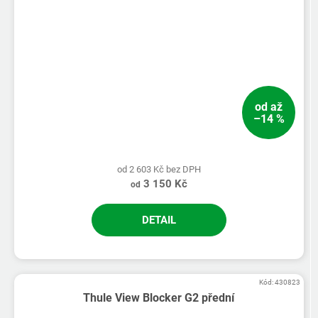
od
až
–14 %
od 2 603 Kč bez DPH
3 150 Kč
od
DETAIL
Kód:
430823
Thule View Blocker G2 přední