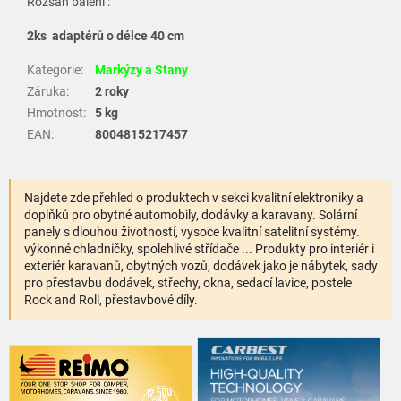
Rozsah balení :
2ks adaptérů o délce 40 cm
Kategorie
:
Markýzy a Stany
Záruka
:
2 roky
Hmotnost
:
5 kg
EAN
:
8004815217457
Najdete zde přehled o produktech v sekci kvalitní elektroniky a
doplňků pro obytné automobily, dodávky a karavany. Solární
panely s dlouhou životností, vysoce kvalitní satelitní systémy.
výkonné chladničky, spolehlivé střídače ... Produkty pro interiér i
exteriér karavanů, obytných vozů, dodávek jako je nábytek, sady
pro přestavbu dodávek, střechy, okna, sedací lavice, postele
Rock and Roll, přestavbové díly.