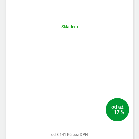
Skladem
od
až
–17 %
od 3 141 Kč bez DPH