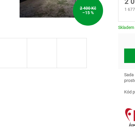
2 
2 400 Kč
1 677
–15 %
Měrn
cena:
Skladem
Sada 
prost
Kód p