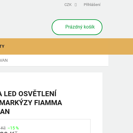
CZK
Přihlášení
NÁKUPNÍ
Prázdný košík
KOŠÍK
TY
3VAN
 LED OSVĚTLENÍ
 MARKÝZY FIAMMA
VAN
 Kč
–15 %