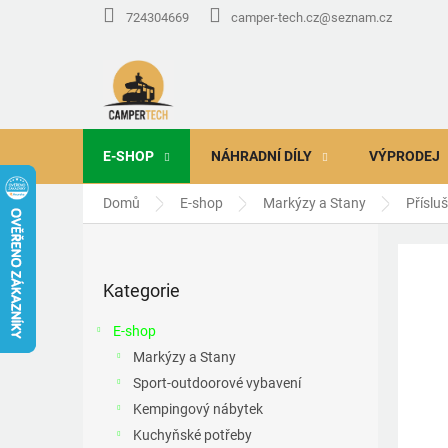
Přejít
724304669
camper-tech.cz@seznam.cz
na
obsah
E-SHOP
NÁHRADNÍ DÍLY
VÝPRODEJ
Domů
E-shop
Markýzy a Stany
Příslu
P
o
Přeskočit
s
Kategorie
kategorie
t
r
E-shop
a
Markýzy a Stany
n
Sport-outdoorové vybavení
n
í
Kempingový nábytek
p
Kuchyňské potřeby