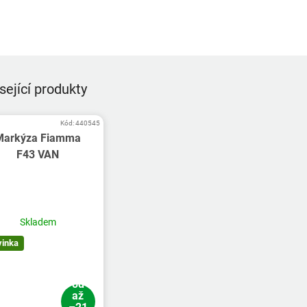
sející produkty
Kód:
440545
Markýza Fiamma
F43 VAN
Průměrné
hodnocení
produktu
Skladem
je
vinka
5,0
z
5
od
hvězdiček.
až