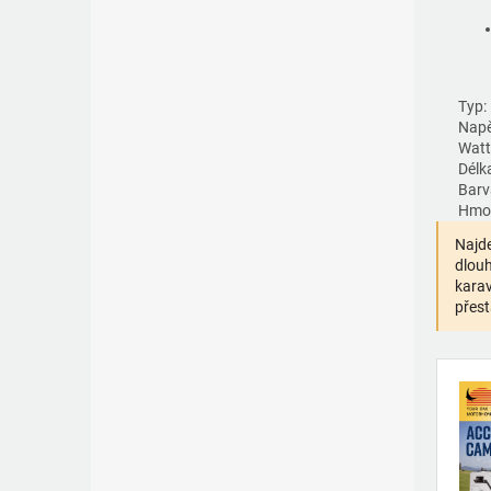
Typ:
Napě
Watt
Délk
Barv
Hmot
Najde
dlouh
karav
přest