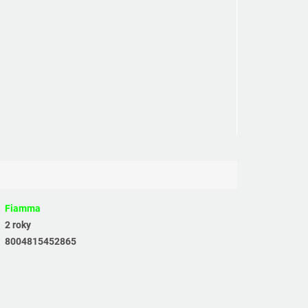
Fiamma
2 roky
8004815452865