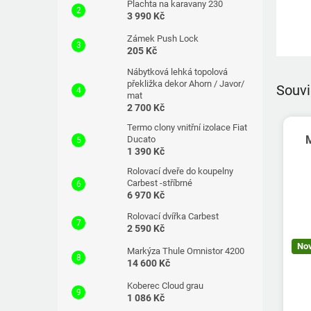
Plachta na karavany 230
3 990 Kč
Zámek Push Lock
205 Kč
Nábytková lehká topolová
překližka dekor Ahorn / Javor/
Souvi
mat
2 700 Kč
Termo clony vnitřní izolace Fiat
Ducato
1 390 Kč
Rolovací dveře do koupelny
Carbest -stříbrné
6 970 Kč
Rolovací dvířka Carbest
2 590 Kč
No
Markýza Thule Omnistor 4200
14 600 Kč
Koberec Cloud grau
1 086 Kč