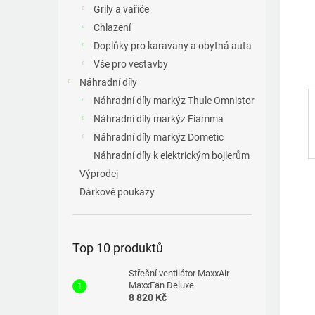
a
Grily a vařiče
n
Chlazení
e
Doplňky pro karavany a obytná auta
l
Vše pro vestavby
Náhradní díly
Náhradní díly markýz Thule Omnistor
Náhradní díly markýz Fiamma
Náhradní díly markýz Dometic
Náhradní díly k elektrickým bojlerům
Výprodej
Dárkové poukazy
Top 10 produktů
Střešní ventilátor MaxxAir
MaxxFan Deluxe
8 820 Kč