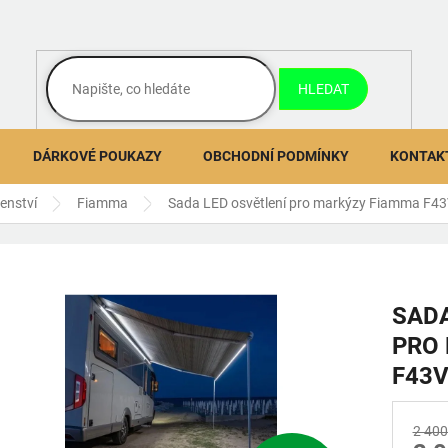
HLEDAT
DÁRKOVÉ POUKAZY
OBCHODNÍ PODMÍNKY
KONTAK
šenství
Fiamma
Sada LED osvětlení pro markýzy Fiamma F4
SADA
PRO
F43
2 400