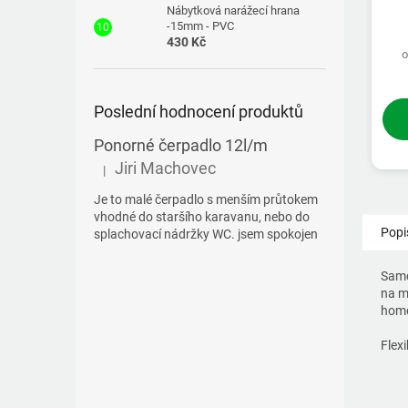
Nábytková narážecí hrana
-15mm - PVC
430 Kč
o
Poslední hodnocení produktů
Ponorné čerpadlo 12l/m
Jiri Machovec
|
Hodnocení produktu je 5 z 5 hvězdiček.
Je to malé čerpadlo s menším průtokem
vhodné do staršího karavanu, nebo do
Popi
splachovací nádržky WC. jsem spokojen
Samo
na m
homo
Flex