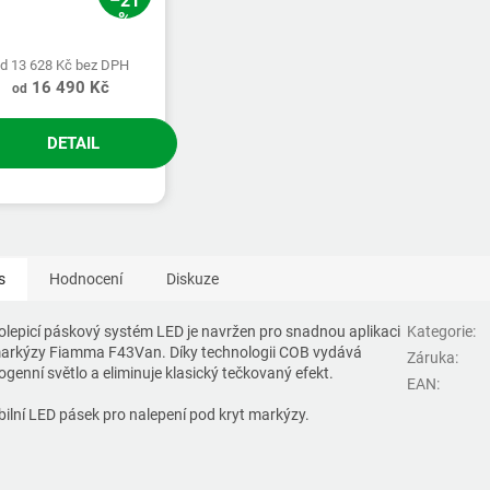
–21
%
d 13 628 Kč bez DPH
16 490 Kč
od
DETAIL
s
Hodnocení
Diskuze
lepicí páskový systém LED je navržen pro snadnou aplikaci
Kategorie
:
arkýzy Fiamma F43Van. Díky technologii COB vydává
Záruka
:
genní světlo a eliminuje klasický tečkovaný efekt.
EAN
:
ibilní LED pásek pro nalepení pod kryt markýzy.