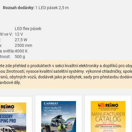
Rozsah dodávky:
1 LED pásek 2,5 m
LED flex pásek
tí ve V:
12 V
:
27,5 W
a:
2500 mm
a světla:
4000 K
nost:
500 g
te zde přehled o produktech v sekci kvalitní elektroniky a doplňků pro o
ou životností, vysoce kvalitní satelitní systémy. výkonné chladničky, spolehl
anů, obytných vozů, dodávek jako je nábytek, sady pro přestavbu dodávek,
avbové díly.