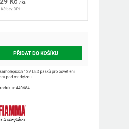
029 Kč
/ ks
 Kč bez DPH
á
PŘIDAT DO KOŠÍKU
samolepících 12V LED pásků pro osvětlení
oru pod markýzou.
roduktu: 440684