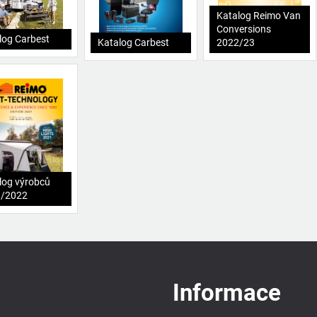
Katalog Reimo Van
Conversions
log Carbest
Katalog Carbest
2022/23
log výrobců
1/2022
Informace