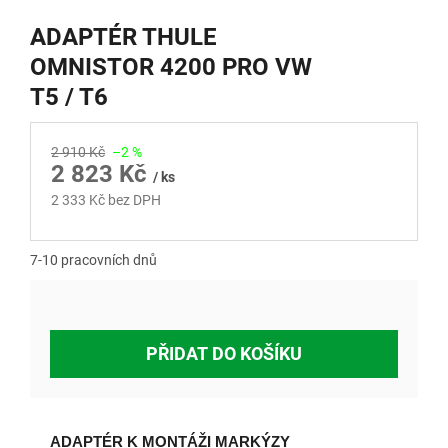
ADAPTÉR THULE
OMNISTOR 4200 PRO VW
T5 / T6
2 910 Kč
–2 %
2 823 Kč
/ ks
2 333 Kč bez DPH
Měrná
cena:
7-10 pracovních dnů
PŘIDAT DO KOŠÍKU
ADAPTÉR K MONTÁŽI MARKÝZY