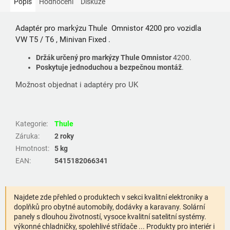
Popis
Hodnocení
Diskuze
Adaptér pro markýzu Thule Omnistor 4200 pro vozidla
VW T5 / T6 , Minivan Fixed .
Držák určený pro markýzy Thule Omnistor
4200.
Poskytuje jednoduchou a bezpečnou montáž
.
Možnost objednat i adaptéry pro UK
Kategorie
:
Thule
Záruka
:
2 roky
Hmotnost
:
5 kg
EAN
:
5415182066341
Najdete zde přehled o produktech v sekci kvalitní elektroniky a
doplňků pro obytné automobily, dodávky a karavany. Solární
panely s dlouhou životností, vysoce kvalitní satelitní systémy.
výkonné chladničky, spolehlivé střídače ... Produkty pro interiér i