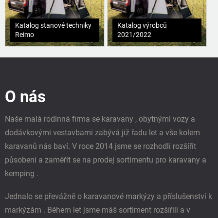
Katalog stanové techniky
Katalog výrobců
Reimo
2021/2022
Z
á
p
O nás
a
t
í
Naše malá rodinná firma se karavany , obytnými vozy a
dodávkovými vestavbami zabývá již řadu let a vše kolem
karavanů nás baví. V roce 2014 jsme se rozhodli rozšířit
působení a zaměřit se na prodej sortimentu pro karavany a
kemping .
Jednalo se převážně o karavanové markýzy a příslušenství k
markýzám . Během let jsme máš sortiment rozšířili a v