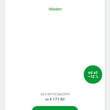
Skladem
od
až
–10 %
od 3 447 Kč bez DPH
4 171 Kč
od