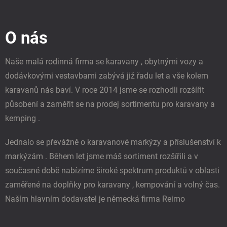
Z
á
p
O nás
a
t
í
Naše malá rodinná firma se karavany , obytnými vozy a
dodávkovými vestavbami zabývá již řadu let a vše kolem
karavanů nás baví. V roce 2014 jsme se rozhodli rozšířit
působení a zaměřit se na prodej sortimentu pro karavany a
kemping .
Jednalo se převážně o karavanové markýzy a příslušenství k
markýzám . Během let jsme máš sortiment rozšířili a v
současné době nabízíme široké spektrum produktů v oblasti
zaměřené na doplňky pro karavany , kempování a volný čas.
Naším hlavním dodavatel je německá firma Reimo