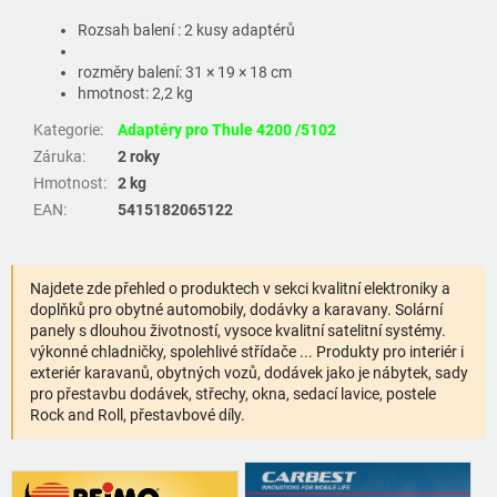
Rozsah balení : 2 kusy adaptérů
rozměry balení: 31 × 19 × 18 cm
hmotnost: 2,2 kg
Kategorie
:
Adaptéry pro Thule 4200 /5102
Záruka
:
2 roky
Hmotnost
:
2 kg
EAN
:
5415182065122
Najdete zde přehled o produktech v sekci kvalitní elektroniky a
doplňků pro obytné automobily, dodávky a karavany. Solární
panely s dlouhou životností, vysoce kvalitní satelitní systémy.
výkonné chladničky, spolehlivé střídače ... Produkty pro interiér i
exteriér karavanů, obytných vozů, dodávek jako je nábytek, sady
pro přestavbu dodávek, střechy, okna, sedací lavice, postele
Rock and Roll, přestavbové díly.