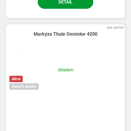
DETAIL
Kód:
426700
Markýza Thule Omnistor 4200
Průměrné
hodnocení
produktu
Skladem
je
Akce
5,0
z
Ihned k dodání
5
hvězdiček.