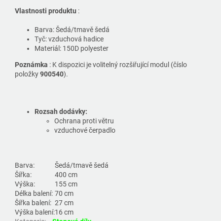
Vlastnosti produktu
:
Barva: Šedá/tmavě šedá
Tyč: vzduchová hadice
Materiál: 150D polyester
Poznámka
: K dispozici je volitelný rozšiřující modul (číslo
položky
900540
).
Rozsah dodávky:
Ochrana proti větru
vzduchové čerpadlo
Barva:
Šedá/tmavě šedá
Šířka:
400 cm
Výška:
155 cm
Délka balení:
70 cm
Šířka balení:
27 cm
Výška balení:
16 cm