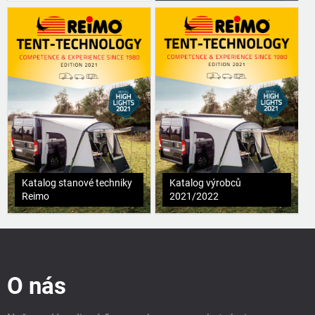
Katalog stanové techniky
Katalog výrobců
Reimo
2021/2022
Z
á
p
O nás
a
t
í