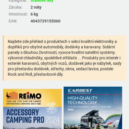
Kategorie
:
Stanové díly
Záruka
:
2 roky
Hmotnost
:
6 kg
EAN
:
4043729155060
Najdete zde přehled o produktech v sekci kvalitní elektroniky a
doplňků pro obytné automobily, dodávky a karavany. Solární
panely s dlouhou životností, vysoce kvalitní satelitní systémy.
výkonné chladničky, spolehlivé střídače ... Produkty pro interiér i
exteriér karavanů, obytných vozů, dodávek jako je nábytek, sady
pro přestavbu dodávek, střechy, okna, sedací lavice, postele
Rock and Roll, přestavbové díly.