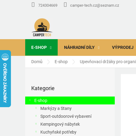
Přejít
724304669
camper-tech.cz@seznam.cz
na
obsah
E-SHOP
NÁHRADNÍ DÍLY
VÝPRODEJ
Domů
E-shop
Upevňovací držáky pro organ
P
o
Přeskočit
s
Kategorie
kategorie
t
r
E-shop
a
Markýzy a Stany
n
Sport-outdoorové vybavení
n
í
Kempingový nábytek
p
Kuchyňské potřeby