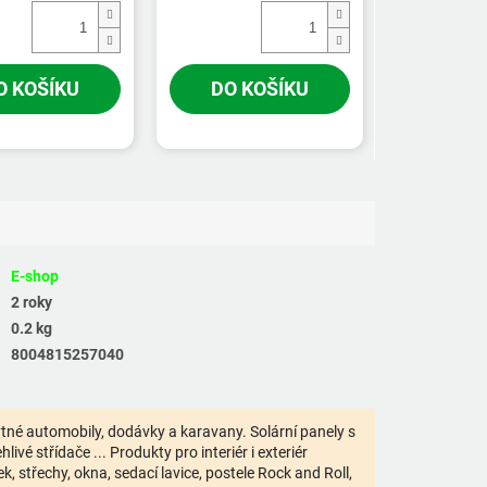
O KOŠÍKU
DO KOŠÍKU
E-shop
2 roky
0.2 kg
8004815257040
bytné automobily, dodávky a karavany. Solární panely s
ivé střídače ... Produkty pro interiér i exteriér
 střechy, okna, sedací lavice, postele Rock and Roll,