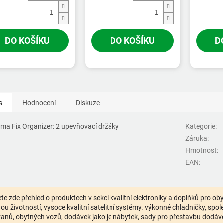
DO KOŠÍKU
DO KOŠÍKU
D
s
Hodnocení
Diskuze
ma Fix Organizer: 2 upevňovací držáky
Kategorie
:
Záruka
:
Hmotnost
:
EAN
:
te zde přehled o produktech v sekci kvalitní elektroniky a doplňků pro o
ou životností, vysoce kvalitní satelitní systémy. výkonné chladničky, spolehl
anů, obytných vozů, dodávek jako je nábytek, sady pro přestavbu dodávek,