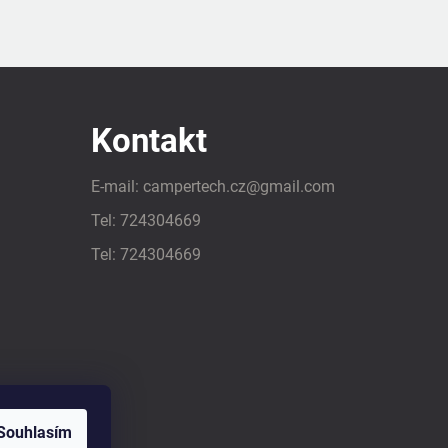
Kontakt
E-mail:
campertech.cz
@
gmail.com
Tel:
724304669
Tel:
724304669
Souhlasím