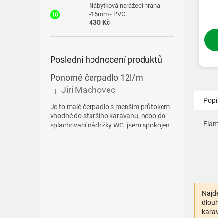
Nábytková narážecí hrana
-15mm - PVC
430 Kč
Poslední hodnocení produktů
Ponorné čerpadlo 12l/m
Jiri Machovec
|
Hodnocení produktu je 5 z 5 hvězdiček.
Popi
Je to malé čerpadlo s menším průtokem
vhodné do staršího karavanu, nebo do
Fiam
splachovací nádržky WC. jsem spokojen
Najde
dlouh
karav