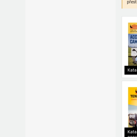
přest
Kata
Kata