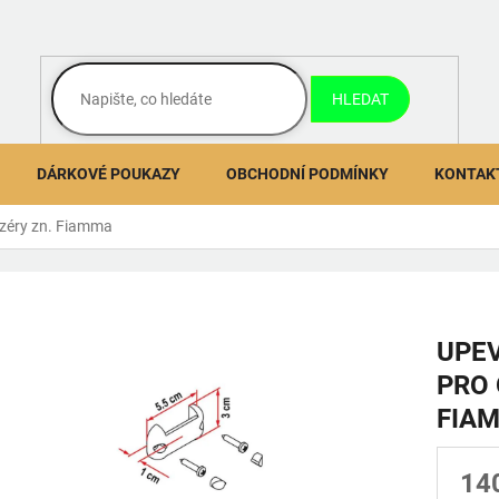
HLEDAT
DÁRKOVÉ POUKAZY
OBCHODNÍ PODMÍNKY
KONTAK
izéry zn. Fiamma
UPE
PRO 
FIA
14