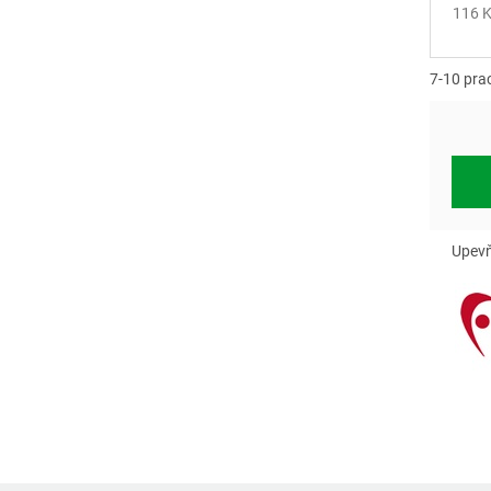
116 K
Měrn
cena:
7-10 pra
Upevň