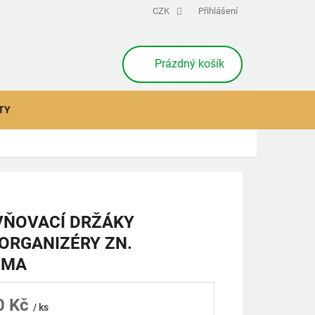
CZK
Přihlášení
NÁKUPNÍ
Prázdný košík
KOŠÍK
TY
VŇOVACÍ DRŽÁKY
ORGANIZÉRY ZN.
MMA
0 Kč
/ ks