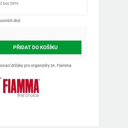
č bez DPH
á
covních dnů
PŘIDAT DO KOŠÍKU
ovací držáky pro organizéry zn. Fiamma