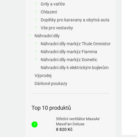
a
Grily a vařiče
n
Chlazení
e
Doplňky pro karavany a obytná auta
l
Vše pro vestavby
Náhradní díly
Náhradní díly markýz Thule Omnistor
Náhradní díly markýz Fiamma
Náhradní díly markýz Dometic
Náhradní díly k elektrickým bojlerům
Výprodej
Dárkové poukazy
Top 10 produktů
Střešní ventilátor MaxxAir
MaxxFan Deluxe
8 820 Kč