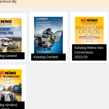
avbové díly.
Katalog Reimo Van
Conversions
log Carbest
Katalog Carbest
2022/23
log výrobců