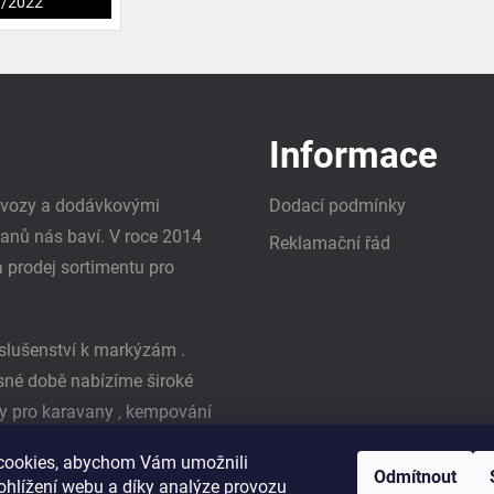
1/2022
Informace
i vozy a dodávkovými
Dodací podmínky
vanů nás baví. V roce 2014
Reklamační řád
a prodej sortimentu pro
slušenství k markýzám .
asné době nabízíme široké
y pro karavany , kempování
ká firma Reimo
cookies, abychom Vám umožnili
Odmítnout
ohlížení webu a díky analýze provozu