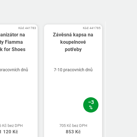
Kód:
441783
Kód:
441785
anizátor na
Závěsná kapsa na
ty Fiamma
koupelnové
k for Shoes
potřeby
pracovních dnů
7-10 pracovních dnů
–3
%
6 Kč bez DPH
705 Kč bez DPH
1 120 Kč
853 Kč