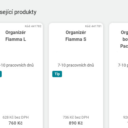
sející produkty
Kód:
441782
Kód:
441781
Organizér
Organizér
Org
Fiamma L
Fiamma S
bo
Pac
-10 pracovních dnů
7-10 pracovních dnů
7-10 
Tip
628 Kč bez DPH
736 Kč bez DPH
92
760 Kč
890 Kč