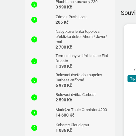
Plachta na karavany 230
3 990 Kč
Souvi
Zámek Push Lock
205 Kč
Nábytková lehká topolová
překližka dekor Ahorn / Javor/
mat
2 700 Kč
Termo clony vnitřní izolace Fiat
Ducato
1 390 Kč
7
Rolovací dveře do koupelny
Tip
Carbest -stříbrné
6 970 Kč
Rolovací dvířka Carbest
2 590 Kč
Markýza Thule Omnistor 4200
14 600 Kč
Koberec Cloud grau
1 086 Kč