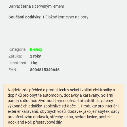
Barva:
černá
s červeným lemem
Součásti dodávky:
1 úložný kontejner na boty
Kategorie
:
E-shop
Záruka
:
2 roky
Hmotnost
:
1 kg
EAN
:
8004815349646
Najdete zde přehled o produktech v sekci kvalitní elektroniky a
doplňků pro obytné automobily, dodávky a karavany. Solární
panely s dlouhou životností, vysoce kvalitní satelitní systémy.
výkonné chladničky, spolehlivé střídače ... Produkty pro interiér i
exteriér karavanů, obytných vozů, dodávek jako je nábytek, sady
pro přestavbu dodávek, střechy, okna, sedací lavice, postele
Rock and Roll, přestavbové díly.