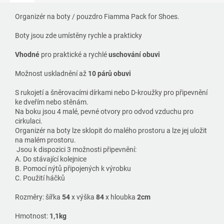
Organizér na boty / pouzdro Fiamma Pack for Shoes.
Boty jsou zde umístěny rychle a prakticky
Vhodné
pro praktické a rychlé
uschování obuvi
Možnost uskladnění až
10 párů obuvi
S rukojetí a šněrovacími dírkami nebo D-kroužky pro připevnění
ke dveřím nebo stěnám.
Na boku jsou 4 malé, pevné otvory pro odvod vzduchu pro
cirkulaci.
Organizér na boty lze sklopit do malého prostoru a lze jej uložit
na malém prostoru.
Jsou k dispozici 3 možnosti připevnění:
A. Do stávající kolejnice
B. Pomocí nýtů připojených k výrobku
C. Použití háčků
Rozměry: šířka
54
x výška
84
x hloubka
2cm
Hmotnost:
1,1kg