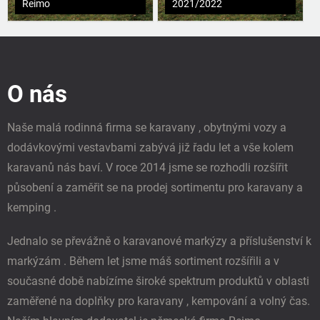
Reimo
2021/2022
Z
á
p
O nás
a
t
í
Naše malá rodinná firma se karavany , obytnými vozy a
dodávkovými vestavbami zabývá již řadu let a vše kolem
karavanů nás baví. V roce 2014 jsme se rozhodli rozšířit
působení a zaměřit se na prodej sortimentu pro karavany a
kemping .
Jednalo se převážně o karavanové markýzy a příslušenství k
markýzám . Během let jsme máš sortiment rozšířili a v
současné době nabízíme široké spektrum produktů v oblasti
zaměřené na doplňky pro karavany , kempování a volný čas.