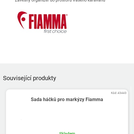
Závěsný organizér do prostoru Vašeho karavanu
Související produkty
Kód:
43443
Sada háčků pro markýzy Fiamma
Skladem