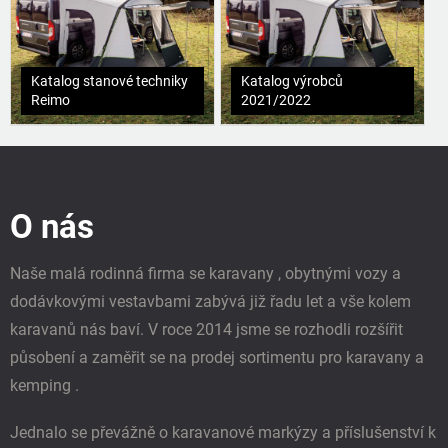
Katalog stanové techniky
Katalog výrobců
Reimo
2021/2022
Z
á
p
O nás
a
t
í
Naše malá rodinná firma se karavany , obytnými vozy a
dodávkovými vestavbami zabývá již řadu let a vše kolem
karavanů nás baví. V roce 2014 jsme se rozhodli rozšířit
působení a zaměřit se na prodej sortimentu pro karavany a
kemping .
Jednalo se převážně o karavanové markýzy a příslušenství k