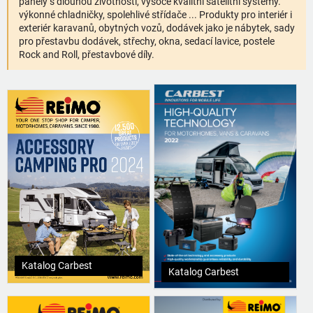
panely s dlouhou životností, vysoce kvalitní satelitní systémy.
výkonné chladničky, spolehlivé střídače ... Produkty pro interiér i
exteriér karavanů, obytných vozů, dodávek jako je nábytek, sady
pro přestavbu dodávek, střechy, okna, sedací lavice, postele
Rock and Roll, přestavbové díly.
Katalog Carbest
Katalog Carbest