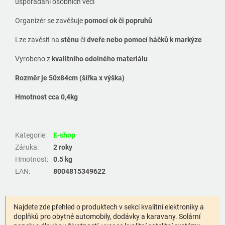
uspořádání osobních věcí
Organizér se zavěšuje
pomocí ok či popruhů
Lze zavěsit na
stěnu
či
dveře nebo pomocí háčků k markýze
Vyrobeno z
kvalitního odolného materiálu
Rozměr je
50x84cm
(šířka x výška)
Hmotnost cca
0,4kg
Kategorie
:
E-shop
Záruka
:
2 roky
Hmotnost
:
0.5 kg
EAN
:
8004815349622
Najdete zde přehled o produktech v sekci kvalitní elektroniky a
doplňků pro obytné automobily, dodávky a karavany. Solární