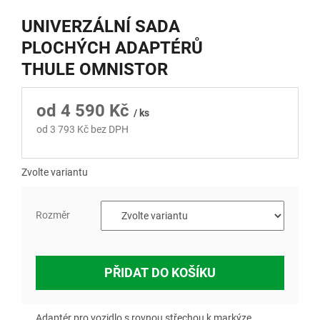
UNIVERZÁLNÍ SADA
PLOCHÝCH ADAPTÉRŮ
THULE OMNISTOR
od
4 590 Kč
/ ks
od
3 793 Kč
bez DPH
Měrná
cena:
Zvolte variantu
Rozměr
PŘIDAT DO KOŠÍKU
Adaptér pro vozidlo s rovnou střechou k markýze