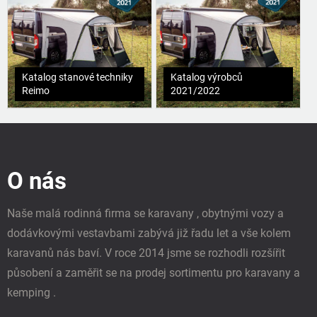
Katalog stanové techniky
Katalog výrobců
Reimo
2021/2022
Z
á
p
O nás
a
t
í
Naše malá rodinná firma se karavany , obytnými vozy a
dodávkovými vestavbami zabývá již řadu let a vše kolem
karavanů nás baví. V roce 2014 jsme se rozhodli rozšířit
působení a zaměřit se na prodej sortimentu pro karavany a
kemping .