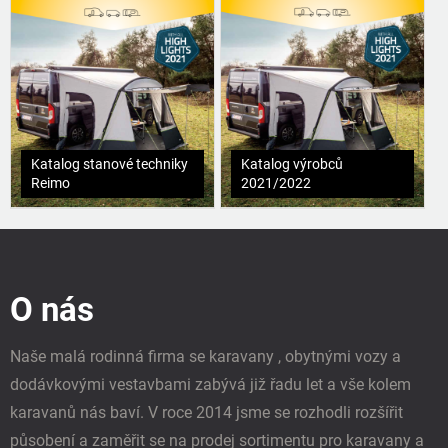
Katalog stanové techniky
Katalog výrobců
Reimo
2021/2022
Z
á
p
O nás
a
t
í
Naše malá rodinná firma se karavany , obytnými vozy a
dodávkovými vestavbami zabývá již řadu let a vše kolem
karavanů nás baví. V roce 2014 jsme se rozhodli rozšířit
působení a zaměřit se na prodej sortimentu pro karavany a