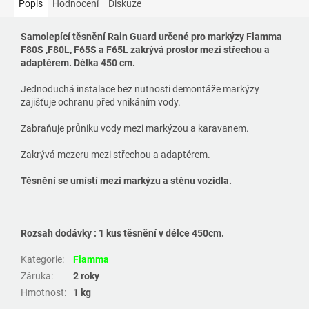
Popis
Hodnocení
Diskuze
Samolepící těsnění Rain Guard určené pro markýzy Fiamma
F80S ,F80L, F65S a F65L zakrývá prostor mezi střechou a
adaptérem. Délka 450 cm.
Jednoduchá instalace bez nutnosti demontáže markýzy
zajišťuje ochranu před vnikáním vody.
Zabraňuje průniku vody mezi markýzou a karavanem.
Zakrývá mezeru mezi střechou a adaptérem.
Těsnění se umístí mezi markýzu a stěnu vozidla.
Rozsah dodávky : 1 kus těsnění v délce 450cm.
Kategorie
:
Fiamma
Záruka
:
2 roky
Hmotnost
:
1 kg