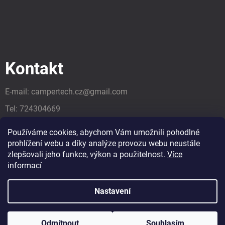
Kontakt
E-mail:
campertech.cz
@
gmail.com
Tel:
724304669
Tel:
724304669
Používáme cookies, abychom Vám umožnili pohodlné
prohlížení webu a díky analýze provozu webu neustále
zlepšovali jeho funkce, výkon a použitelnost.
Více
informací
Nastavení
Odmítnout
Souhlasím