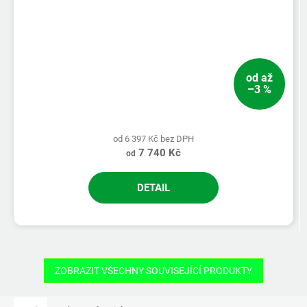
od
až
–3 %
od 6 397 Kč bez DPH
7 740 Kč
od
DETAIL
ZOBRAZIT VŠECHNY SOUVISEJÍCÍ PRODUKTY