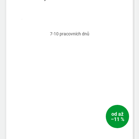
7-10 pracovních dnů
od
až
–11 %