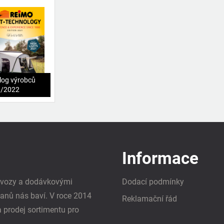
log výrobců
1/2022
Informace
i vozy a dodávkovými
Dodací podmínky
vanů nás baví. V roce 2014
Reklamační řád
a prodej sortimentu pro