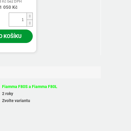
8 Kč bez DPH
1 050 Kč
O KOŠÍKU
Fiamma F80S a Fiamma F80L
2 roky
Zvolte variantu