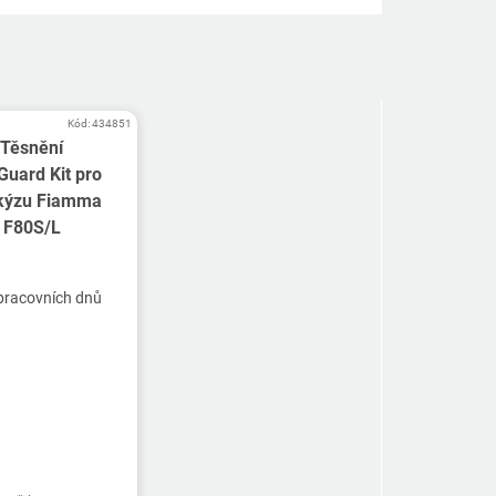
Kód:
434851
Těsnění
Guard Kit pro
kýzu Fiamma
F80S/L
pracovních dnů