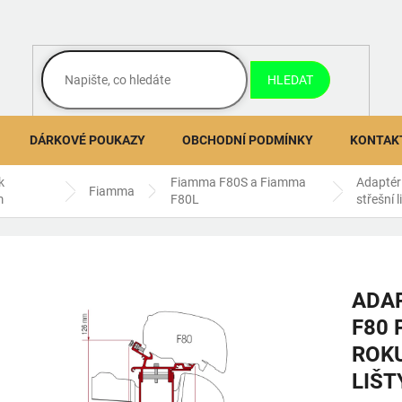
HLEDAT
DÁRKOVÉ POUKAZY
OBCHODNÍ PODMÍNKY
KONTAK
k
Fiamma F80S a Fiamma
Adaptér
Fiamma
m
F80L
střešní l
ADAP
F80 
ROKU
LIŠT