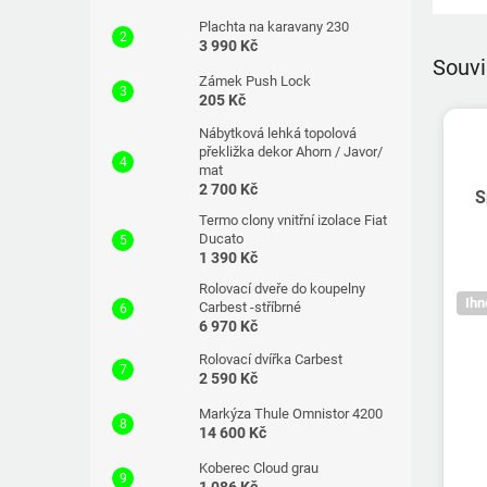
Plachta na karavany 230
3 990 Kč
Souvi
Zámek Push Lock
205 Kč
Nábytková lehká topolová
překližka dekor Ahorn / Javor/
mat
2 700 Kč
S
Termo clony vnitřní izolace Fiat
Ducato
1 390 Kč
Rolovací dveře do koupelny
Ihn
Carbest -stříbrné
6 970 Kč
Rolovací dvířka Carbest
2 590 Kč
Markýza Thule Omnistor 4200
14 600 Kč
Koberec Cloud grau