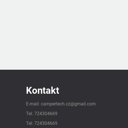
Kontakt
E-mail:
campertech.cz
@
gmail.com
Tel:
724304669
Tel:
724304669