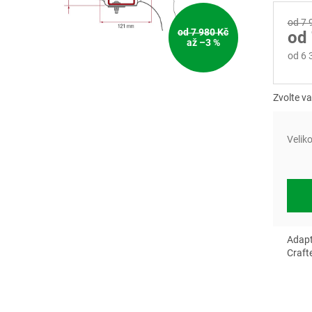
od 7 
od 7 980 Kč
od
až –3 %
od
6 
Měrn
cena:
Zvolte va
Velik
Adapt
Craft