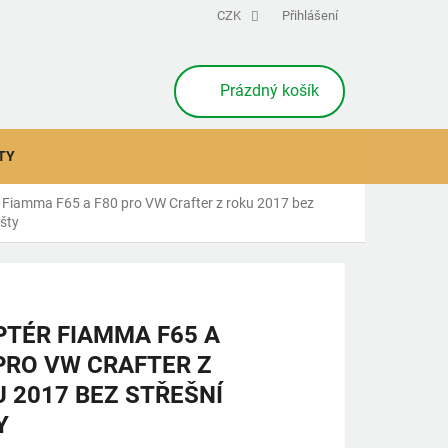
CZK
Přihlášení
NÁKUPNÍ
Prázdný košík
KOŠÍK
TY
 Fiamma F65 a F80 pro VW Crafter z roku 2017 bez
išty
TÉR FIAMMA F65 A
PRO VW CRAFTER Z
 2017 BEZ STŘEŠNÍ
Y