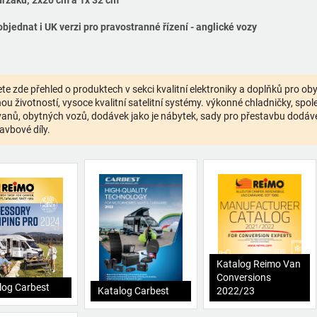
držáků; 2x20 cm a 1x 32 cm
objednat i UK verzi pro pravostranné řízení - anglické vozy
te zde přehled o produktech v sekci kvalitní elektroniky a doplňků pro o
ou životností, vysoce kvalitní satelitní systémy. výkonné chladničky, spolehl
anů, obytných vozů, dodávek jako je nábytek, sady pro přestavbu dodávek,
avbové díly.
Katalog Reimo Van
Conversions
log Carbest
Katalog Carbest
2022/23