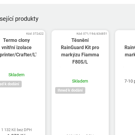
sející produkty
Kód:
372422
Kód:
071/194/434851
Termo clony
Těsnění
vnitřní izolace
RainGuard Kit pro
Rain
printer/Crafter/LT/Vito
markýzu Fiamma
mar
F80S/L
Skladem
Skladem
7-10 
ed k dodání
Ihned k dodání
1 132 Kč bez DPH