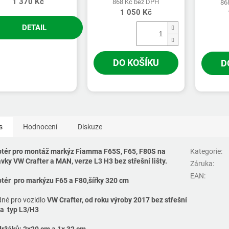
1 370 Kč
868 Kč bez DPH
86
1 050 Kč
DETAIL
DO KOŠÍKU
D
s
Hodnocení
Diskuze
tér pro montáž markýz Fiamma F65S, F65, F80S na
Kategorie
:
vky VW Crafter a MAN, verze L3 H3 bez střešní lišty.
Záruka
:
EAN
:
tér pro markýzu F65 a F80,šířky 320 cm
né pro vozidlo
VW Crafter, od roku výroby 2017 bez střešní
y a typ L3/H3