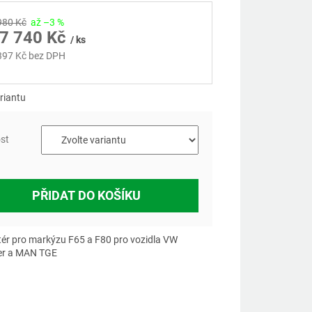
980 Kč
až –3 %
7 740 Kč
/ ks
397 Kč
bez DPH
á
riantu
ost
PŘIDAT DO KOŠÍKU
ér pro markýzu F65 a F80 pro vozidla VW
er a MAN TGE