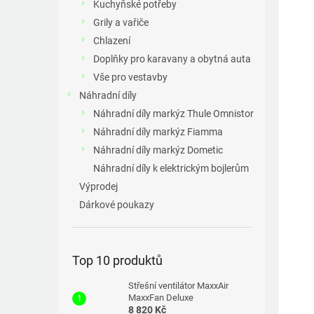
p
Kuchyňské potřeby
a
Grily a vařiče
n
Chlazení
e
Doplňky pro karavany a obytná auta
l
Vše pro vestavby
Náhradní díly
Náhradní díly markýz Thule Omnistor
Náhradní díly markýz Fiamma
Náhradní díly markýz Dometic
Náhradní díly k elektrickým bojlerům
Výprodej
Dárkové poukazy
Top 10 produktů
Střešní ventilátor MaxxAir
MaxxFan Deluxe
8 820 Kč