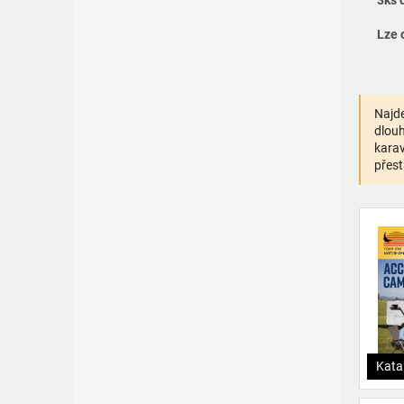
3ks 
Lze 
Najde
dlouh
karav
přest
Kata