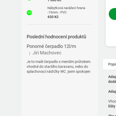
1 086 Kč
Nábytková narážecí hrana
-15mm - PVC
430 Kč
Poslední hodnocení produktů
Ponorné čerpadlo 12l/m
Jiri Machovec
|
Hodnocení produktu je 5 z 5 hvězdiček.
Je to malé čerpadlo s menším průtokem
Popi
vhodné do staršího karavanu, nebo do
splachovací nádržky WC. jsem spokojen
Adap
dodá
Adap
Vhod
lišt