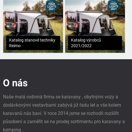
Katalog stanové techniky
Katalog výrobců
Reimo
2021/2022
Z
á
p
O nás
a
t
í
Naše malá rodinná firma se karavany , obytnými vozy a
dodávkovými vestavbami zabývá již řadu let a vše kolem
karavanů nás baví. V roce 2014 jsme se rozhodli rozšířit
působení a zaměřit se na prodej sortimentu pro karavany a
kemping .