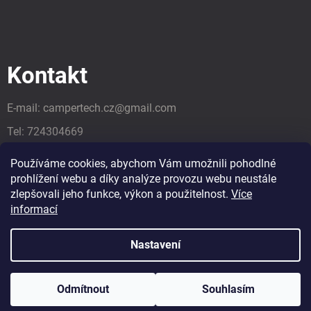
Kontakt
E-mail:
campertech.cz
@
gmail.com
Tel:
724304669
Tel:
724304669
Používáme cookies, abychom Vám umožnili pohodlné
prohlížení webu a díky analýze provozu webu neustále
zlepšovali jeho funkce, výkon a použitelnost.
Více
informací
Nastavení
Odmítnout
Souhlasím