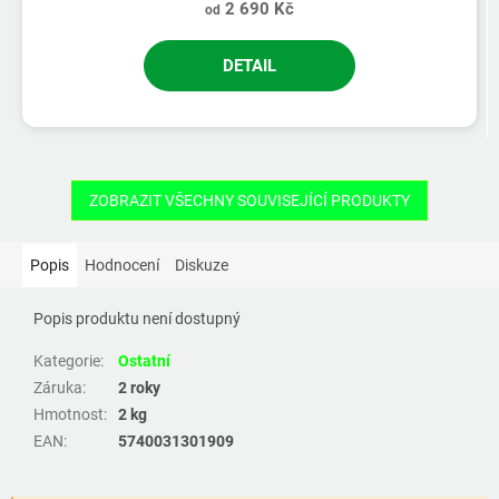
2 690 Kč
od
DETAIL
ZOBRAZIT VŠECHNY SOUVISEJÍCÍ PRODUKTY
Popis
Hodnocení
Diskuze
Popis produktu není dostupný
Kategorie
:
Ostatní
Záruka
:
2 roky
Hmotnost
:
2 kg
EAN
:
5740031301909