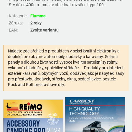
S v délce 400cm , musíte objednat rozšíření typu100.
Kategorie
:
Fiamma
Záruka
:
2 roky
EAN
:
Zvolte variantu
Najdete zde přehled o produktech v sekci kvalitní elektroniky a
doplňků pro obytné automobily, dodávky a karavany. Solární
panely s dlouhou životností, vysoce kvalitní satelitní systémy.
výkonné chladničky, spolehlivé střídače ... Produkty pro interiér i
exteriér karavanů, obytných vozů, dodávek jako je nábytek, sady
pro přestavbu dodávek, střechy, okna, sedací lavice, postele
Rock and Roll, přestavbové díly.