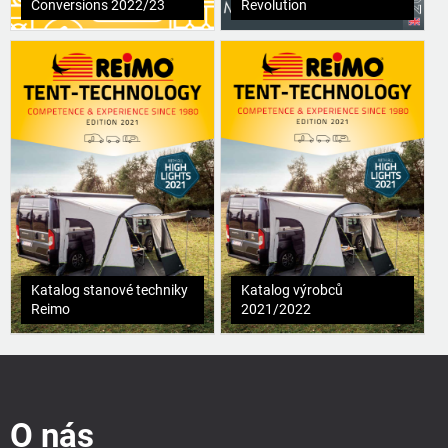
Conversions 2022/23
Revolution
Katalog stanové techniky
Katalog výrobců
Reimo
2021/2022
Z
á
p
O nás
a