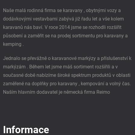
t
í
Naše malá rodinná firma se karavany , obytnými vozy a
dodávkovými vestavbami zabývá již řadu let a vše kolem
karavanů nás baví. V roce 2014 jsme se rozhodli rozšířit
působení a zaměřit se na prodej sortimentu pro karavany a
kemping .
Jednalo se převážně o karavanové markýzy a příslušenství k
markýzám . Během let jsme máš sortiment rozšířili a v
současné době nabízíme široké spektrum produktů v oblasti
zaměřené na doplňky pro karavany , kempování a volný čas.
Naším hlavním dodavatel je německá firma Reimo
Informace