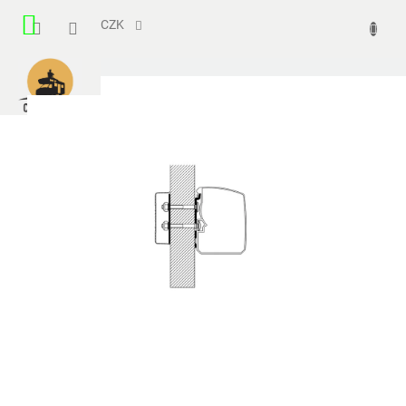
Přejít
NÁKUPNÍ
na
CZK
obsah
KOŠÍK