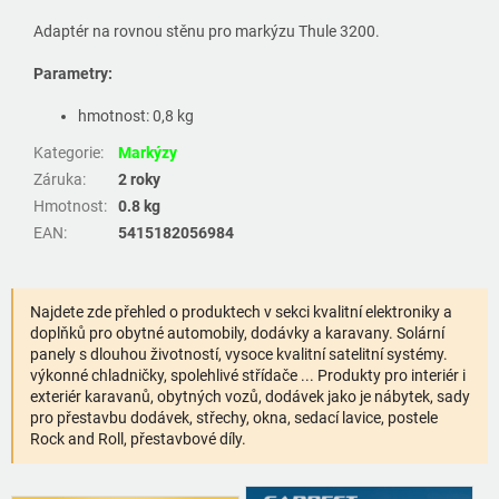
Adaptér na rovnou stěnu pro markýzu Thule 3200.
Parametry:
hmotnost: 0,8 kg
Kategorie
:
Markýzy
Záruka
:
2 roky
Hmotnost
:
0.8 kg
EAN
:
5415182056984
Najdete zde přehled o produktech v sekci kvalitní elektroniky a
doplňků pro obytné automobily, dodávky a karavany. Solární
panely s dlouhou životností, vysoce kvalitní satelitní systémy.
výkonné chladničky, spolehlivé střídače ... Produkty pro interiér i
exteriér karavanů, obytných vozů, dodávek jako je nábytek, sady
pro přestavbu dodávek, střechy, okna, sedací lavice, postele
Rock and Roll, přestavbové díly.