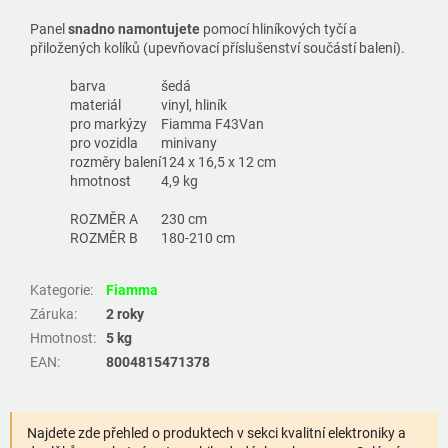
Panel
snadno namontujete
pomocí hliníkových tyčí a
přiložených kolíků (upevňovací příslušenství součástí balení).
barva
šedá
materiál
vinyl, hliník
pro markýzy
Fiamma F43Van
pro vozidla
minivany
rozměry balení
124 x 16,5 x 12 cm
hmotnost
4,9 kg
ROZMĚR A
230 cm
ROZMĚR B
180-210 cm
Kategorie
:
Fiamma
Záruka
:
2 roky
Hmotnost
:
5 kg
EAN
:
8004815471378
Najdete zde přehled o produktech v sekci kvalitní elektroniky a