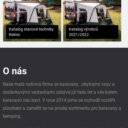
Katalog stanové techniky
Katalog výrobců
Reimo
2021/2022
Z
á
p
O nás
a
t
í
Naše malá rodinná firma se karavany , obytnými vozy a
dodávkovými vestavbami zabývá již řadu let a vše kolem
karavanů nás baví. V roce 2014 jsme se rozhodli rozšířit
působení a zaměřit se na prodej sortimentu pro karavany a
kemping .