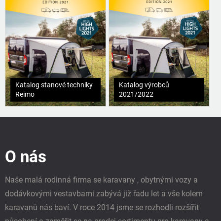
Katalog stanové techniky
Katalog výrobců
Reimo
2021/2022
Z
á
p
O nás
a
t
í
Naše malá rodinná firma se karavany , obytnými vozy a
dodávkovými vestavbami zabývá již řadu let a vše kolem
karavanů nás baví. V roce 2014 jsme se rozhodli rozšířit