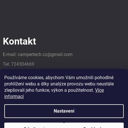
Kontakt
E-mail:
campertech.cz
@
gmail.com
Tel:
724304669
Tel:
724304669
Používáme cookies, abychom Vám umožnili pohodlné
prohlížení webu a díky analýze provozu webu neustále
zlepšovali jeho funkce, výkon a použitelnost.
Více
informací
Nastavení