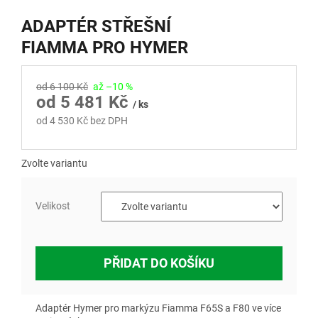
ADAPTÉR STŘEŠNÍ
FIAMMA PRO HYMER
od 6 100 Kč
až –10 %
od
5 481 Kč
/ ks
od
4 530 Kč
bez DPH
Měrná
cena:
Zvolte variantu
Velikost
PŘIDAT DO KOŠÍKU
Adaptér Hymer pro markýzu Fiamma F65S a F80 ve více