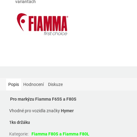
variantách
Popis
Hodnocení
Diskuze
P
ro markýzu Fiamma F65S a F80S
Vhodné pro vozidla značky
Hymer
1ks držáku
Kategorie
:
Fiamma F80S a Fiamma F80L