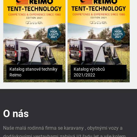
Katalog stanové techniky
Katalog výrobců
Reimo
2021/2022
Z
á
p
O nás
a
t
í
Naše malá rodinná firma se karavany , obytnými vozy a
dodávkovými vestavbami zabývá již řadu let a vše kolem