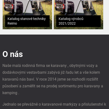
Katalog stanové techniky
Katalog výrobců
Reimo
2021/2022
Z
á
p
O nás
a
t
í
Naše malá rodinná firma se karavany , obytnými vozy a
dodávkovými vestavbami zabývá již řadu let a vše kolem
karavanů nás baví. V roce 2014 jsme se rozhodli rozšířit
působení a zaměřit se na prodej sortimentu pro karavany a
kemping .
Jednalo se převážně o karavanové markýzy a příslušenství k