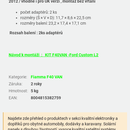
2012 / vhodné i pro UK verzi , montáž bez vrtání
počet adaptérů: 2 ks
rozměry (Š × V × D): 11,7 × 8,6 × 22,5 cm
rozměry balení: 23,2 × 17,4 × 17,1 cm
Rozsah balení : 2ks adaptérů
Návod k montáži : KIT F40VAN -Ford Custom L2
Kategorie
:
Fiamma F40 VAN
Záruka
:
2 roky
Hmotnost
:
5 kg
EAN
:
8004815382759
Najdete zde přehled o produktech v sekci kvalitní elektroniky a
doplňků pro obytné automobily, dodávky a karavany. Solární
panely s dlouhou životností, vysoce kvalitní satelitní systémy.