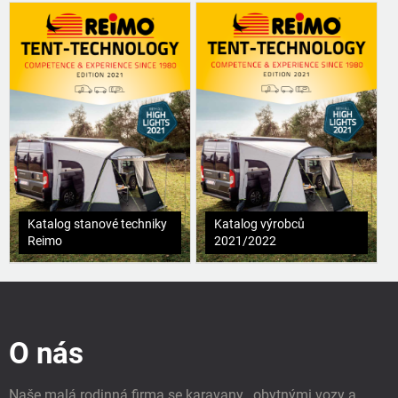
Katalog stanové techniky
Katalog výrobců
Reimo
2021/2022
Z
á
p
O nás
a
t
í
Naše malá rodinná firma se karavany , obytnými vozy a