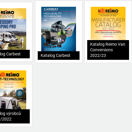
Katalog Reimo Van
Conversions
log Carbest
Katalog Carbest
2022/23
log výrobců
1/2022