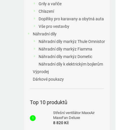
a
Grily a vařiče
n
Chlazení
e
Doplňky pro karavany a obytná auta
l
Vše pro vestavby
Náhradní díly
Náhradní díly markýz Thule Omnistor
Náhradní díly markýz Fiamma
Náhradní díly markýz Dometic
Náhradní díly k elektrickým bojlerům
Výprodej
Dárkové poukazy
Top 10 produktů
Střešní ventilátor MaxxAir
MaxxFan Deluxe
8 820 Kč