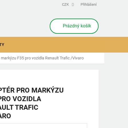
CZK
Přihlášení
NÁKUPNÍ
Prázdný košík
KOŠÍK
TY
 markýzu F35 pro vozidla Renault Trafic /Vivaro
PTÉR PRO MARKÝZU
PRO VOZIDLA
ULT TRAFIC
ARO