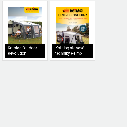
Katalog Outdoor
Katalog stanové
Revolution
techniky Reimo