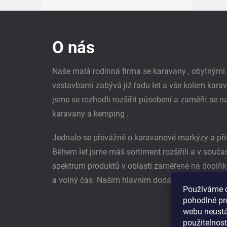
Z
á
p
O nás
a
t
í
Naše malá rodinná firma se karavany , obytným
vestavbami zabývá již řadu let a vše kolem kara
jsme se rozhodli rozšířit působení a zaměřit se n
karavany a kemping .
Jednalo se převážně o karavanové markýzy a pří
Během let jsme máš sortiment rozšířili a v souč
spektrum produktů v oblasti zaměřené na doplňk
a volný čas. Naším hlavním dodavatel je němec
Používáme 
pohodlné pr
webu neustál
použitelnos