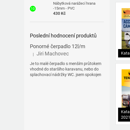
Nábytková narážecí hrana
-15mm - PVC
430 Kč
Poslední hodnocení produktů
Ponorné čerpadlo 12l/m
Jiri Machovec
Kata
|
Hodnocení produktu je 5 z 5 hvězdiček.
Je to malé čerpadlo s menším průtokem
vhodné do staršího karavanu, nebo do
splachovací nádržky WC. jsem spokojen
Kata
202