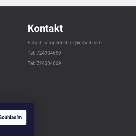
Kontakt
E-mail:
campertech.cz
@
gmail.com
Tel:
724304669
Tel:
724304669
Souhlasím