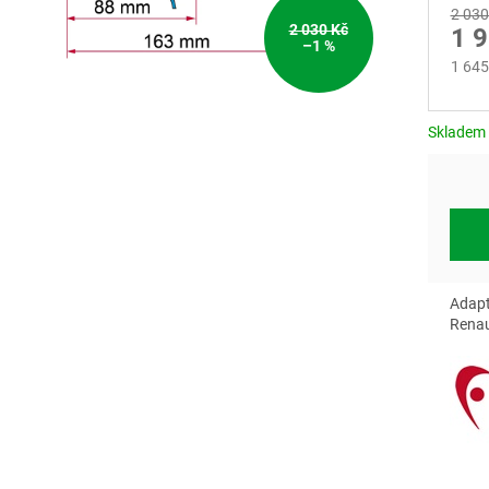
2 030
2 030 Kč
1 
–1 %
1 645
Měrn
cena:
Skladem
Adapt
Renau