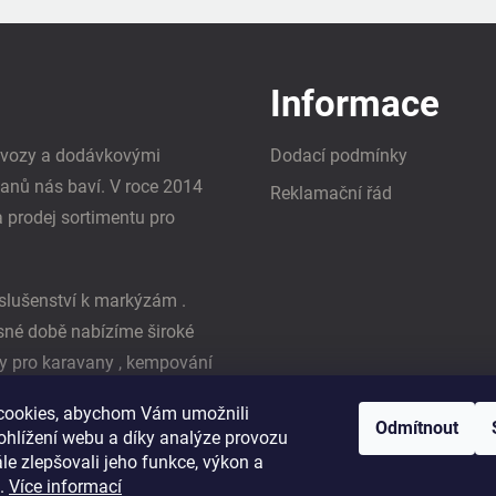
Informace
i vozy a dodávkovými
Dodací podmínky
vanů nás baví. V roce 2014
Reklamační řád
a prodej sortimentu pro
slušenství k markýzám .
asné době nabízíme široké
y pro karavany , kempování
ká firma Reimo
cookies, abychom Vám umožnili
Odmítnout
ohlížení webu a díky analýze provozu
e zlepšovali jeho funkce, výkon a
t.
Více informací