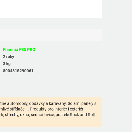
Fiamma F35 PRO
2 roky
3 kg
8004815290061
bytné automobily, dodávky a karavany. Solární panely s
ivé střídače ... Produkty pro interiér i exteriér
 střechy, okna, sedací lavice, postele Rock and Roll,