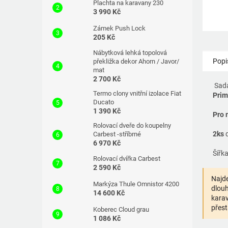
Plachta na karavany 230
3 990 Kč
Zámek Push Lock
205 Kč
Nábytková lehká topolová
Popi
překližka dekor Ahorn / Javor/
mat
2 700 Kč
Sada
Termo clony vnitřní izolace Fiat
Prim
Ducato
1 390 Kč
Pro 
Rolovací dveře do koupelny
2ks
Carbest -stříbrné
6 970 Kč
Šířk
Rolovací dvířka Carbest
2 590 Kč
Najde
Markýza Thule Omnistor 4200
dlouh
14 600 Kč
karav
přest
Koberec Cloud grau
1 086 Kč