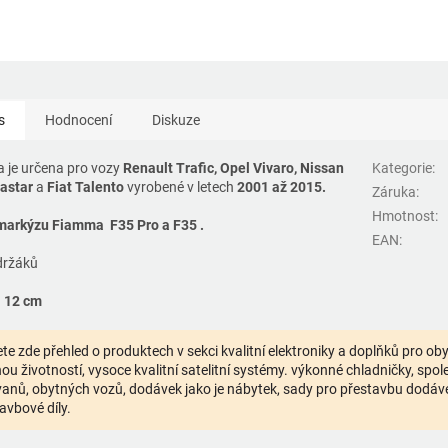
s
Hodnocení
Diskuze
 je určena pro vozy
Renault Trafic, Opel Vivaro, Nissan
Kategorie
:
astar
a
Fiat Talento
vyrobené v letech
2001 až 2015.
Záruka
:
Hmotnost
:
markýzu Fiamma F35 Pro a F35 .
EAN
:
držáků
a
12 cm
te zde přehled o produktech v sekci kvalitní elektroniky a doplňků pro o
ou životností, vysoce kvalitní satelitní systémy. výkonné chladničky, spolehl
anů, obytných vozů, dodávek jako je nábytek, sady pro přestavbu dodávek,
avbové díly.