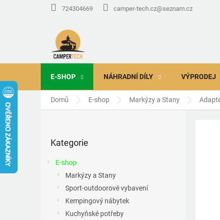
Přejít
724304669
camper-tech.cz@seznam.cz
na
obsah
E-SHOP
NÁHRADNÍ DÍLY
VÝPRODEJ
Domů
E-shop
Markýzy a Stany
Adapt
P
o
Přeskočit
s
Kategorie
kategorie
t
r
E-shop
a
Markýzy a Stany
n
Sport-outdoorové vybavení
n
í
Kempingový nábytek
p
Kuchyňské potřeby