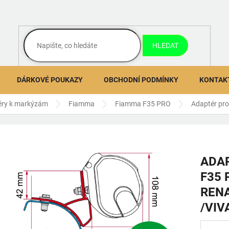
HLEDAT
DÁRKOVÉ POUKAZY
OBCHODNÍ PODMÍNKY
KONTAK
éry k markýzám
Fiamma
Fiamma F35 PRO
Adaptér pro
ADA
F35 
RENA
/VIV