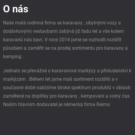
p
O nás
a
t
í
Naše malá rodinná firma se karavany , obytnými vozy a
dodávkovými vestavbami zabývá již řadu let a vše kolem
karavanů nás baví. V roce 2014 jsme se rozhodli rozšířit
působení a zaměřit se na prodej sortimentu pro karavany a
kemping .
Jednalo se převážně o karavanové markýzy a příslušenství k
markýzám . Během let jsme máš sortiment rozšířili a v
současné době nabízíme široké spektrum produktů v oblasti
zaměřené na doplňky pro karavany , kempování a volný čas.
Naším hlavním dodavatel je německá firma Reimo