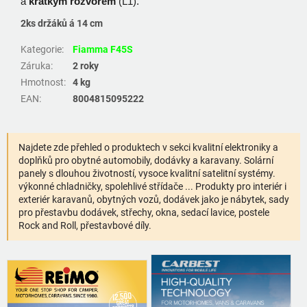
a
krátkým rozvorem
(L1).
2ks držáků á 14 cm
Kategorie
:
Fiamma F45S
Záruka
:
2 roky
Hmotnost
:
4 kg
EAN
:
8004815095222
Najdete zde přehled o produktech v sekci kvalitní elektroniky a
doplňků pro obytné automobily, dodávky a karavany. Solární
panely s dlouhou životností, vysoce kvalitní satelitní systémy.
výkonné chladničky, spolehlivé střídače ... Produkty pro interiér i
exteriér karavanů, obytných vozů, dodávek jako je nábytek, sady
pro přestavbu dodávek, střechy, okna, sedací lavice, postele
Rock and Roll, přestavbové díly.