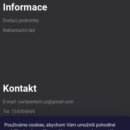
Informace
Dodací podmínky
Reklamační řád
Kontakt
E-mail:
campertech.cz
@
gmail.com
Tel:
724304669
Tel:
724304669
Používáme cookies, abychom Vám umožnili pohodlné