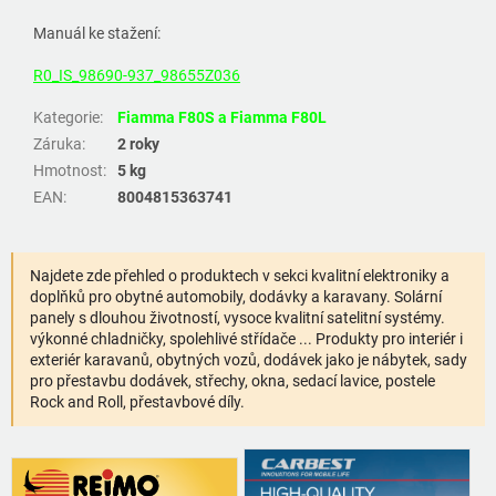
Manuál ke stažení:
R0_IS_98690-937_98655Z036
Kategorie
:
Fiamma F80S a Fiamma F80L
Záruka
:
2 roky
Hmotnost
:
5 kg
EAN
:
8004815363741
Najdete zde přehled o produktech v sekci kvalitní elektroniky a
doplňků pro obytné automobily, dodávky a karavany. Solární
panely s dlouhou životností, vysoce kvalitní satelitní systémy.
výkonné chladničky, spolehlivé střídače ... Produkty pro interiér i
exteriér karavanů, obytných vozů, dodávek jako je nábytek, sady
pro přestavbu dodávek, střechy, okna, sedací lavice, postele
Rock and Roll, přestavbové díly.