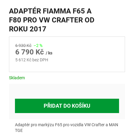
ADAPTÉR FIAMMA F65 A
F80 PRO VW CRAFTER OD
ROKU 2017
6 930 Kč
–2 %
6 790 Kč
/ ks
5 612 Kč bez DPH
Měrná
cena:
Skladem
PŘIDAT DO KOŠÍKU
Adaptér pro markýzu F65 pro vozidla VW Crafter a MAN
TGE