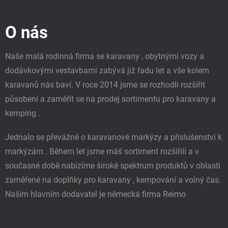
á
p
O nás
a
t
í
Naše malá rodinná firma se karavany , obytnými vozy a
dodávkovými vestavbami zabývá již řadu let a vše kolem
karavanů nás baví. V roce 2014 jsme se rozhodli rozšířit
působení a zaměřit se na prodej sortimentu pro karavany a
kemping .
Jednalo se převážně o karavanové markýzy a příslušenství k
markýzám . Během let jsme máš sortiment rozšířili a v
současné době nabízíme široké spektrum produktů v oblasti
zaměřené na doplňky pro karavany , kempování a volný čas.
Naším hlavním dodavatel je německá firma Reimo