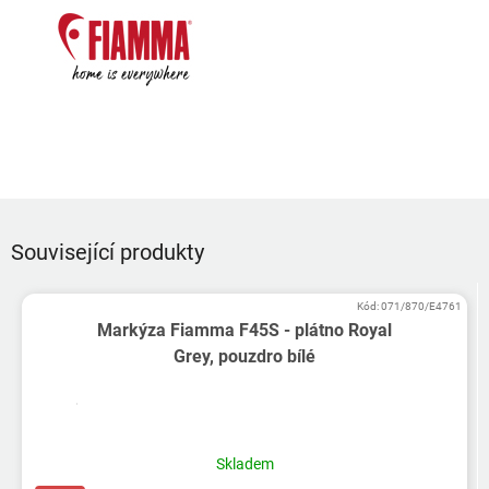
Související produkty
Kód:
071/870/E4761
Markýza Fiamma F45S - plátno Royal
Grey, pouzdro bílé
Průměrné
hodnocení
produktu
Skladem
je