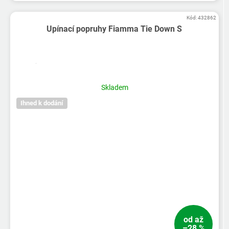
Kód:
432862
Upínací popruhy Fiamma Tie Down S
Skladem
Ihned k dodání
od
až
–28 %