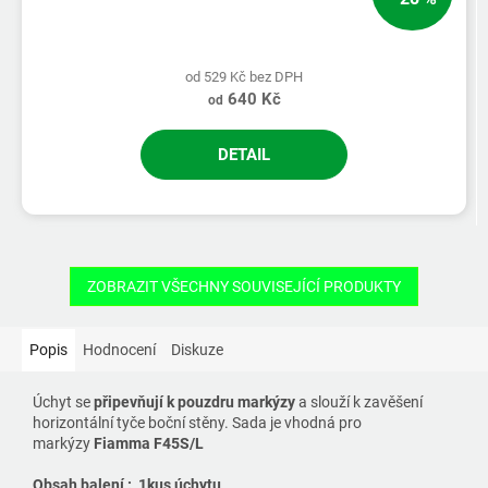
od 529 Kč bez DPH
640 Kč
od
DETAIL
ZOBRAZIT VŠECHNY SOUVISEJÍCÍ PRODUKTY
Popis
Hodnocení
Diskuze
Úchyt se
připevňují k pouzdru markýzy
a slouží k zavěšení
horizontální tyče boční stěny. Sada je vhodná pro
markýzy
Fiamma F45S/L
Obsah balení : 1kus úchytu