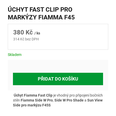
ÚCHYT FAST CLIP PRO
MARKÝZY FIAMMA F45
380 Kč
/ ks
314 Kč bez DPH
Měrná
cena:
Skladem
PŘIDAT DO KOŠÍKU
Úchyt
Fiamma Fast Clip
je vhodný pro připojení bočních
stěn
Fiamma Side W Pro
,
Side W Pro Shade
a
Sun View
Side pro markýzu F45S