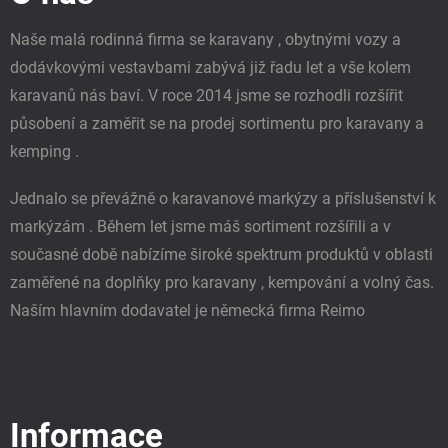
t
í
Naše malá rodinná firma se karavany , obytnými vozy a
dodávkovými vestavbami zabývá již řadu let a vše kolem
karavanů nás baví. V roce 2014 jsme se rozhodli rozšířit
působení a zaměřit se na prodej sortimentu pro karavany a
kemping .
Jednalo se převážně o karavanové markýzy a příslušenství k
markýzám . Během let jsme máš sortiment rozšířili a v
současné době nabízíme široké spektrum produktů v oblasti
zaměřené na doplňky pro karavany , kempování a volný čas.
Naším hlavním dodavatel je německá firma Reimo
Informace