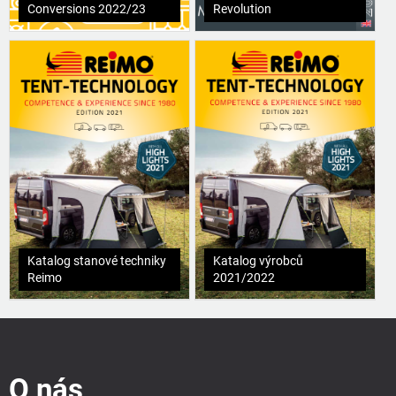
Conversions 2022/23
Revolution
Katalog stanové techniky
Katalog výrobců
Reimo
2021/2022
Z
á
p
O nás
a