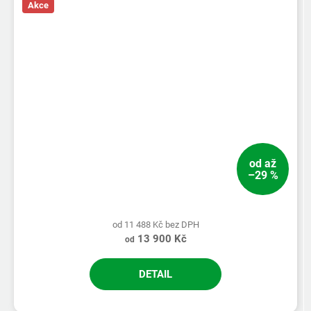
Akce
5,0
z
5
hvězdiček.
od
až
–29 %
od 11 488 Kč bez DPH
13 900 Kč
od
DETAIL