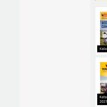
Kata
Kata
202