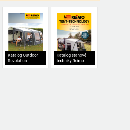
Katalog Outdoor
Katalog stanové
Revolution
techniky Reimo