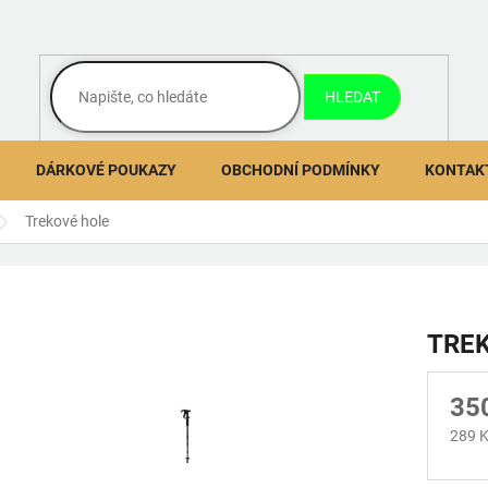
HLEDAT
DÁRKOVÉ POUKAZY
OBCHODNÍ PODMÍNKY
KONTAK
Trekové hole
TRE
35
289 K
Měrn
cena: