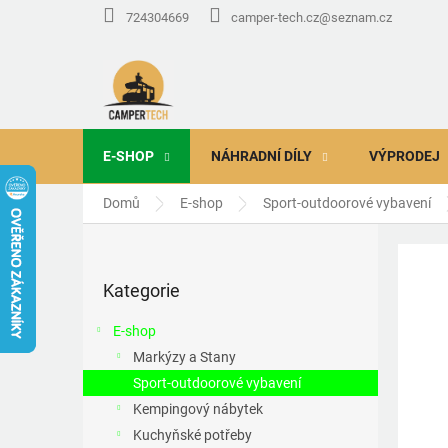
Přejít
724304669
camper-tech.cz@seznam.cz
na
obsah
E-SHOP
NÁHRADNÍ DÍLY
VÝPRODEJ
Domů
E-shop
Sport-outdoorové vybavení
P
o
Přeskočit
s
Kategorie
kategorie
t
r
E-shop
a
Markýzy a Stany
n
Sport-outdoorové vybavení
n
í
Kempingový nábytek
p
Kuchyňské potřeby