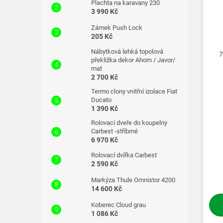
Plachta na karavany 230
3 990 Kč
Zámek Push Lock
205 Kč
Nábytková lehká topolová
7
překližka dekor Ahorn / Javor/
mat
2 700 Kč
Termo clony vnitřní izolace Fiat
Ducato
1 390 Kč
Rolovací dveře do koupelny
Carbest -stříbrné
6 970 Kč
Rolovací dvířka Carbest
2 590 Kč
Markýza Thule Omnistor 4200
14 600 Kč
Koberec Cloud grau
1 086 Kč