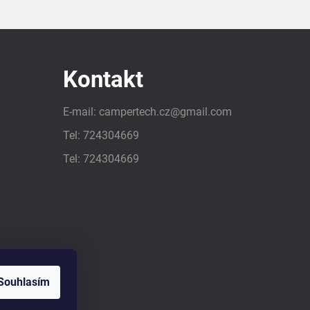
Kontakt
E-mail:
campertech.cz
@
gmail.com
Tel:
724304669
Tel:
724304669
Souhlasím