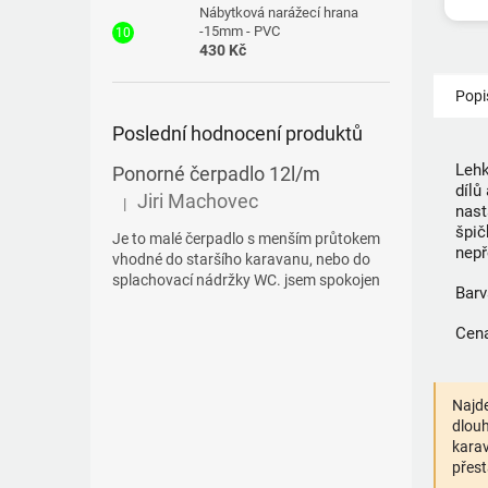
Nábytková narážecí hrana
-15mm - PVC
430 Kč
Popi
Poslední hodnocení produktů
Lehk
Ponorné čerpadlo 12l/m
dílů
Jiri Machovec
|
Hodnocení produktu je 5 z 5 hvězdiček.
nast
špič
Je to malé čerpadlo s menším průtokem
nepř
vhodné do staršího karavanu, nebo do
splachovací nádržky WC. jsem spokojen
Barv
Cena
Najde
dlouh
karav
přest