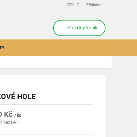
CZK
Přihlášení
NÁKUPNÍ
Prázdný košík
KOŠÍK
TY
KOVÉ HOLE
0 Kč
/ ks
č bez DPH
á