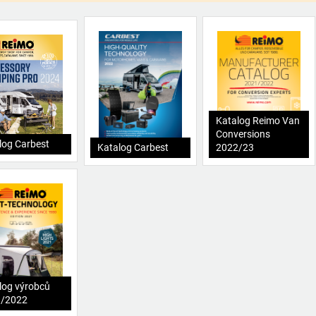
Katalog Reimo Van
Conversions
log Carbest
Katalog Carbest
2022/23
log výrobců
1/2022