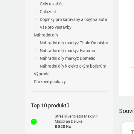
a
Grily a vařiče
n
Chlazení
e
Doplňky pro karavany a obytná auta
l
Vše pro vestavby
Náhradní díly
Náhradní díly markýz Thule Omnistor
Náhradní díly markýz Fiamma
Náhradní díly markýz Dometic
Náhradní díly k elektrickým bojlerům
Výprodej
Dárkové poukazy
Top 10 produktů
Souvi
Střešní ventilátor MaxxAir
MaxxFan Deluxe
8 820 Kč
T