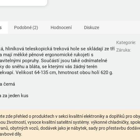
s
Podobné (2)
Hodnocení
Diskuze
Kategorie
:
á, hliníková teleskopická treková hole se skládají ze tří
Záruka
:
 a mají měkké pěnové ergonomické rukojeti s
avitelnými popruhy. Součástí jsou také odnímatelné
ky do sněhu a bláta, se kterými vás žádný terén
ekvapí. Velikost 64-135 cm, hmotnost obou holí 620 g.
a černá
 za jeden kus
te zde přehled o produktech v sekci kvalitní elektroniky a doplňků pro o
ou životností, vysoce kvalitní satelitní systémy. výkonné chladničky, spolehl
anů, obytných vozů, dodávek jako je nábytek, sady pro přestavbu dodávek,
avbové díly.