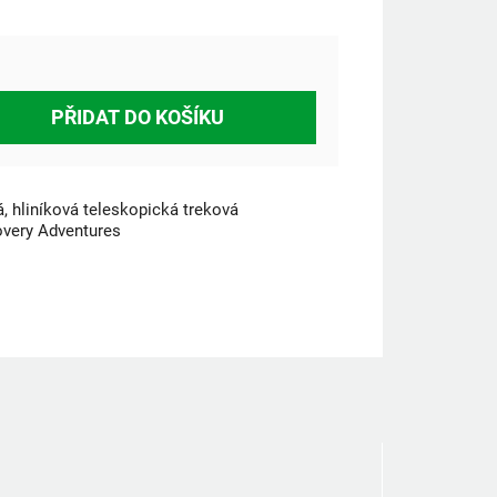
PŘIDAT DO KOŠÍKU
, hliníková teleskopická treková
very Adventures