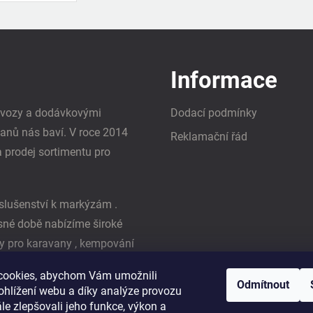
Informace
i vozy a dodávkovými
Dodací podmínky
vanů nás baví. V roce 2014
Reklamační řád
a prodej sortimentu pro
slušenství k markýzám .
asné době nabízíme široké
y pro karavany , kempování
ká firma Reimo
cookies, abychom Vám umožnili
Odmítnout
ohlížení webu a díky analýze provozu
e zlepšovali jeho funkce, výkon a