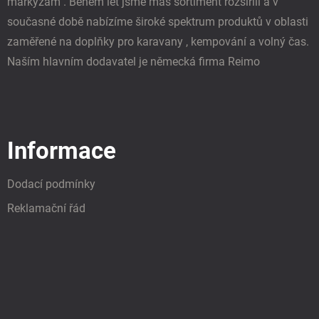
markýzám . Během let jsme máš sortiment rozšířili a v
současné době nabízíme široké spektrum produktů v oblasti
zaměřené na doplňky pro karavany , kempování a volný čas.
Naším hlavním dodavatel je německá firma Reimo
Informace
Dodací podmínky
Reklamační řád