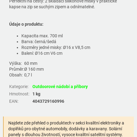
Perfektní na cesty: 2 skládací silikonové misky v praktické
kapse na zip se suchým zipem a odnímatelné.
Údaje o produktu:
Kapacita max. 700 ml
Barva: černá/šedá
Rozměry jedné misky: Ø16 x V8,5 cm
Balení: Ø16 cm V6 cm
Výška:
60 mm
Průměr:
Ø 160 mm
Obsah:
0,7 l
Kategorie
:
Outdoorové nádobí a příbory
Hmotnost
:
1 kg
EAN
:
4043729160996
Najdete zde přehled o produktech v sekci kvalitní elektroniky a
doplňků pro obytné automobily, dodávky a karavany. Solární
panely s dlouhou životností, vysoce kvalitní satelitní systémy.