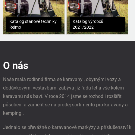
Katalog stanové techniky
Katalog výrobců
Reimo
2021/2022
Z
á
p
O nás
a
t
í
Naše malá rodinná firma se karavany , obytnými vozy a
dodávkovými vestavbami zabývá již řadu let a vše kolem
karavanů nás baví. V roce 2014 jsme se rozhodli rozšířit
působení a zaměřit se na prodej sortimentu pro karavany a
kemping .
Jednalo se převážně o karavanové markýzy a příslušenství k