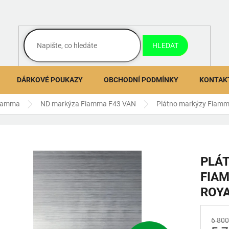
HLEDAT
DÁRKOVÉ POUKAZY
OBCHODNÍ PODMÍNKY
KONTAK
Fiamma
ND markýza Fiamma F43 VAN
Plátno markýzy Fiamm
PLÁ
FIAM
ROYA
6 800