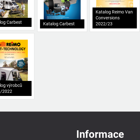
Katalog Reimo Van
Conversions
log Carbest
Katalog Carbest
2022/23
log výrobců
1/2022
Informace