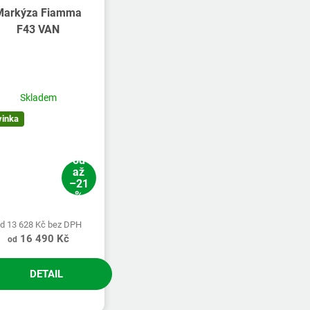
Markýza Fiamma
F43 VAN
Průměrné
hodnocení
produktu
Skladem
je
vinka
5,0
z
5
od
hvězdiček.
až
–21
%
d 13 628 Kč bez DPH
16 490 Kč
od
DETAIL