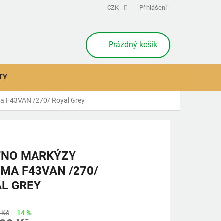
CZK
Přihlášení
NÁKUPNÍ
Prázdný košík
KOŠÍK
TY
a F43VAN /270/ Royal Grey
TNO MARKÝZY
MA F43VAN /270/
L GREY
 Kč
–14 %