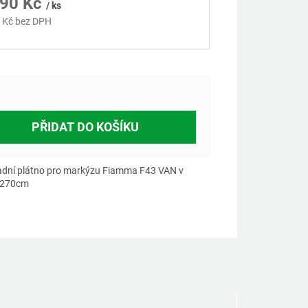
790 Kč
/ ks
 Kč bez DPH
á
PŘIDAT DO KOŠÍKU
dní plátno pro markýzu Fiamma F43 VAN v
 270cm