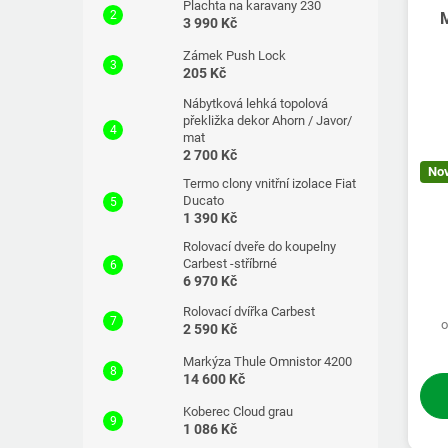
Plachta na karavany 230
3 990 Kč
Zámek Push Lock
205 Kč
Nábytková lehká topolová
překližka dekor Ahorn / Javor/
mat
2 700 Kč
No
Termo clony vnitřní izolace Fiat
Ducato
1 390 Kč
Rolovací dveře do koupelny
Carbest -stříbrné
6 970 Kč
Rolovací dvířka Carbest
o
2 590 Kč
Markýza Thule Omnistor 4200
14 600 Kč
Koberec Cloud grau
1 086 Kč