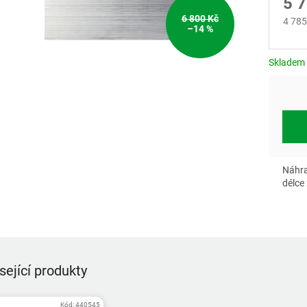
5 
6 800 Kč
4 785
–14 %
Měrn
cena:
Skladem
Náhra
délce
sející produkty
Kód:
440545