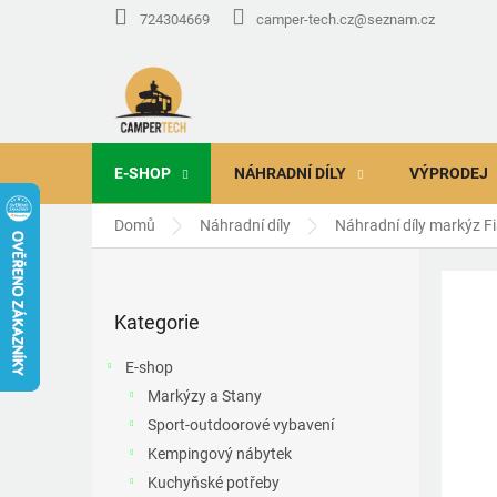
Přejít
724304669
camper-tech.cz@seznam.cz
na
obsah
E-SHOP
NÁHRADNÍ DÍLY
VÝPRODEJ
Domů
Náhradní díly
Náhradní díly markýz 
P
o
Přeskočit
s
Kategorie
kategorie
t
r
E-shop
a
Markýzy a Stany
n
Sport-outdoorové vybavení
n
í
Kempingový nábytek
p
Kuchyňské potřeby