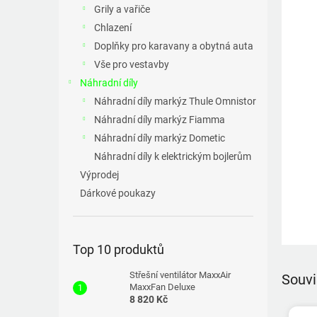
a
Grily a vařiče
n
Chlazení
e
Doplňky pro karavany a obytná auta
l
Vše pro vestavby
Náhradní díly
Náhradní díly markýz Thule Omnistor
Náhradní díly markýz Fiamma
Náhradní díly markýz Dometic
Náhradní díly k elektrickým bojlerům
Výprodej
Dárkové poukazy
Top 10 produktů
Střešní ventilátor MaxxAir
Souvi
MaxxFan Deluxe
8 820 Kč