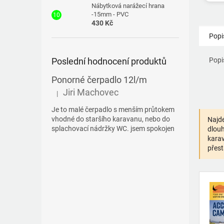
Nábytková narážecí hrana
-15mm - PVC
430 Kč
Popi
Poslední hodnocení produktů
Popi
Ponorné čerpadlo 12l/m
Jiri Machovec
|
Hodnocení produktu je 5 z 5 hvězdiček.
Je to malé čerpadlo s menším průtokem
vhodné do staršího karavanu, nebo do
Najde
splachovací nádržky WC. jsem spokojen
dlouh
karav
přest