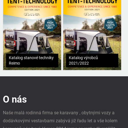
Katalog stanové techniky
Katalog výrobců
Reimo
2021/2022
Z
á
p
O nás
a
t
í
Naše malá rodinná firma se karavany , obytnými vozy a
dodávkovými vestavbami zabývá již řadu let a vše kolem