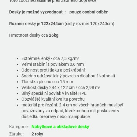
Toto zboží nezasíláme přes žádného dopravce.
Desky je možné vyzvednout : pouze osobní odběr.
Rozměr
desky je
122x244cm
(čistý rozměr 120x240cm)
Hmotnost desky cca
26kg
Extrémně lehký - cca 7,5 kg/m²
Velmi stabilní s povlakem 0,6 mm
Odolnost proti tlaku a poškrábání
Snadno udržovatelný povrch s dlouhou životností
Tloušťka plechu cca 15 mm
Velikost desky 244 x 122 cm / cca 2,98 m²
Silný speciální povlak v kvalitě HPL
Obzvláště kvalitní kvalita povrchu
materiál pro řezání. 2-4 cm na všech hranách musí být
považovány za odpad, které mohou mít poškození v
důsledku přepravy nebo manipulace.
Kategorie
:
Nábytkové a obkladové desky
Záruka
:
2 roky