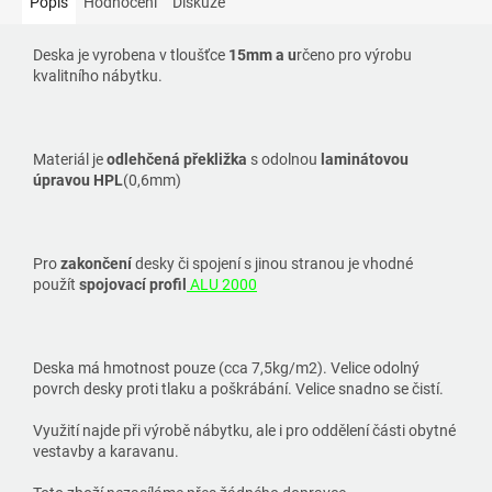
Popis
Hodnocení
Diskuze
Deska je vyrobena v tloušťce
15mm a u
rčeno pro výrobu
kvalitního nábytku.
Materiál je
odlehčená překližka
s odolnou
laminátovou
úpravou
HPL
(0,6mm)
Pro
zakončení
desky či spojení s jinou stranou je vhodné
použít
spojovací profil
ALU 2000
Deska má hmotnost pouze (cca 7,5kg/m2). Velice odolný
povrch desky proti tlaku a poškrábání. Velice snadno se čistí.
Využití najde při výrobě nábytku, ale i pro oddělení části obytné
vestavby a karavanu.