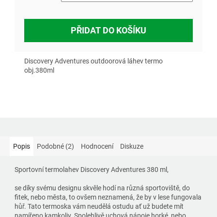
PŘIDAT DO KOŠÍKU
Discovery Adventures outdoorová láhev termo
obj.380ml
Popis
Podobné (2)
Hodnocení
Diskuze
Sportovní termolahev Discovery Adventures 380 ml,
se díky svému designu skvěle hodí na různá sportoviště, do
fitek, nebo města, to ovšem neznamená, že by v lese fungovala
hůř. Tato termoska vám neudělá ostudu ať už budete mít
namířeno kamkoliv. Spolehlivě uchová nápoje horké, nebo