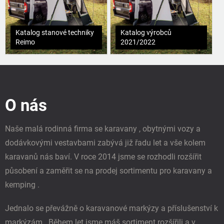
Katalog stanové techniky
Katalog výrobců
Reimo
2021/2022
Z
á
p
O nás
a
t
í
Naše malá rodinná firma se karavany , obytnými vozy a
dodávkovými vestavbami zabývá již řadu let a vše kolem
karavanů nás baví. V roce 2014 jsme se rozhodli rozšířit
působení a zaměřit se na prodej sortimentu pro karavany a
kemping .
Jednalo se převážně o karavanové markýzy a příslušenství k
markýzám . Během let jsme máš sortiment rozšířili a v