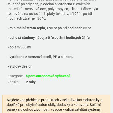
studené po celý den, je odolná a vyrobena z kvalitních
materiálů - nerezová ocel, polypropylen, silikon. Láhev byla
testována na uchování teploty tekutiny, při 95 °c po 6ti
hodinách ztratí jen 30 °c.
- minimální ztráta tepla, z 95 °c po 6ti hodinách 65 °c
- uchová studený nápoj z 0 °c po 8mi hodinách 21 °c
- objem 380 ml
- vyrobeno z nerezové oceli, PP a silikonu
- stylový design
Kategorie
:
Sport-outdoorové vybavení
Záruka
:
2 roky
Najdete zde přehled o produktech v sekci kvalitní elektroniky a
doplňků pro obytné automobily, dodávky a karavany. Solární
panely s dlouhou životností, vysoce kvalitní satelitní systémy.