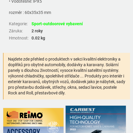
• Vodotěsné: IPX5
rozměr : 60x35x35 mm
Kategorie
:
Sport-outdoorové vybavení
Záruka
:
2 roky
Hmotnost
:
0.02 kg
Najdete zde přehled o produktech v sekci kvalitní elektroniky a
doplňků pro obytné automobily, dodávky a karavany. Solární
panely s dlouhou životností, vysoce kvalitní satelitní systémy.
výkonné chladničky, spolehlivé střídače ... Produkty pro interiér i
exteriér karavanů, obytných vozů, dodávek jako je nábytek, sady
pro přestavbu dodávek, střechy, okna, sedací lavice, postele
Rock and Roll, přestavbové díly.