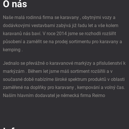
O nás
a
t
í
Naše malá rodinná firma se karavany , obytnými vozy a
dodávkovými vestavbami zabývá již řadu let a vše kolem
karavanů nás baví. V roce 2014 jsme se rozhodli rozšířit
působení a zaměřit se na prodej sortimentu pro karavany a
kemping .
Jednalo se převážně o karavanové markýzy a příslušenství k
markýzám . Během let jsme máš sortiment rozšířili a v
současné době nabízíme široké spektrum produktů v oblasti
zaměřené na doplňky pro karavany , kempování a volný čas.
Naším hlavním dodavatel je německá firma Reimo