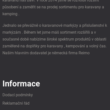
karavanů nás baví. V roce 2014 jsme se rozhodli rozšířit
působení a zaměřit se na prodej sortimentu pro karavany a
kemping .
Jednalo se převážně o karavanové markýzy a příslušenství k
markýzám . Během let jsme máš sortiment rozšířili a v
současné době nabízíme široké spektrum produktů v oblasti
zaměřené na doplňky pro karavany , kempování a volný čas.
Naším hlavním dodavatel je německá firma Reimo
Informace
Dodací podmínky
Reklamační řád