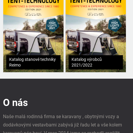
Katalog stanové techniky
Katalog výrobců
Reimo
2021/2022
Z
á
p
O nás
a
t
í
Naše malá rodinná firma se karavany , obytnými vozy a
dodávkovými vestavbami zabývá již řadu let a vše kolem