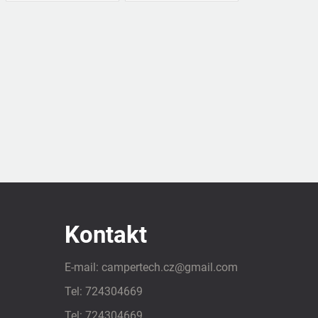
Kontakt
E-mail:
campertech.cz
@
gmail.com
Tel:
724304669
Tel:
724304669