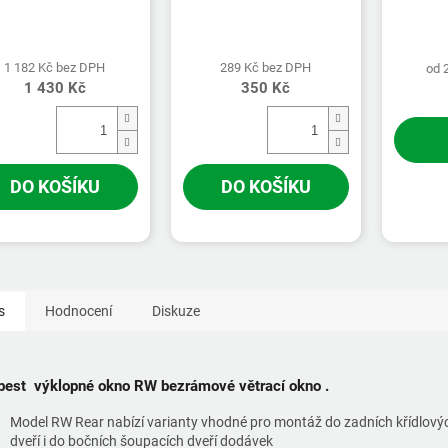
1 182 Kč bez DPH
289 Kč bez DPH
od 
1 430 Kč
350 Kč
DO KOŠÍKU
DO KOŠÍKU
s
Hodnocení
Diskuze
best výklopné okno RW bezrámové větrací okno .
Model RW Rear nabízí varianty vhodné pro montáž do zadních křídlový
dveří i do bočních šoupacích dveří dodávek