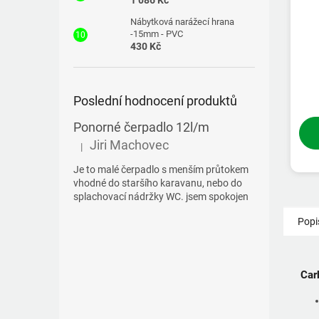
1 086 Kč
Nábytková narážecí hrana
-15mm - PVC
430 Kč
Poslední hodnocení produktů
Ponorné čerpadlo 12l/m
Jiri Machovec
|
Hodnocení produktu je 5 z 5 hvězdiček.
Je to malé čerpadlo s menším průtokem
vhodné do staršího karavanu, nebo do
splachovací nádržky WC. jsem spokojen
Popi
Car