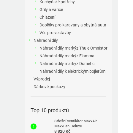
p
Kuchyňské potřeby
a
Grily a vařiče
n
Chlazení
e
Doplňky pro karavany a obytná auta
l
Vše pro vestavby
Náhradní díly
Náhradní díly markýz Thule Omnistor
Náhradní díly markýz Fiamma
Náhradní díly markýz Dometic
Náhradní díly k elektrickým bojlerům
Výprodej
Dárkové poukazy
Top 10 produktů
Střešní ventilátor MaxxAir
MaxxFan Deluxe
8 820 Kč