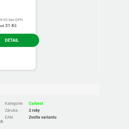
26 Kč bez DPH
31 Kč
od
DETAIL
Kategorie
:
Carbest
Záruka
:
2 roky
EAN
:
Zvolte variantu
ch