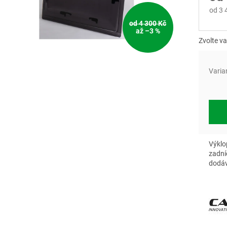
od
3 
od 4 300 Kč
Měrn
až –3 %
cena:
Zvolte va
Varia
Výklo
zadní
dodá