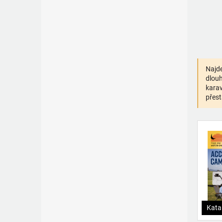
Najde
dlouh
karav
přest
Kata