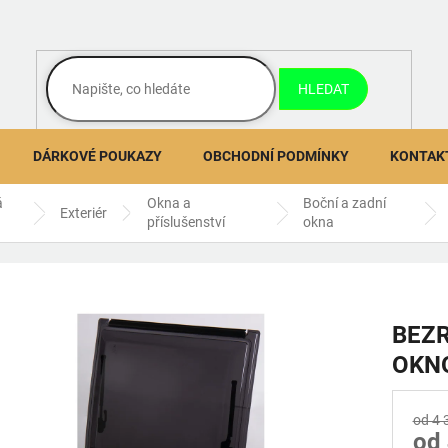
HLEDAT
DÁRKOVÉ POUKAZY
OBCHODNÍ PODMÍNKY
KONTAK
á
Okna a
Boční a zadní
Exteriér
příslušenství
okna
BEZ
OKN
od 4 
od