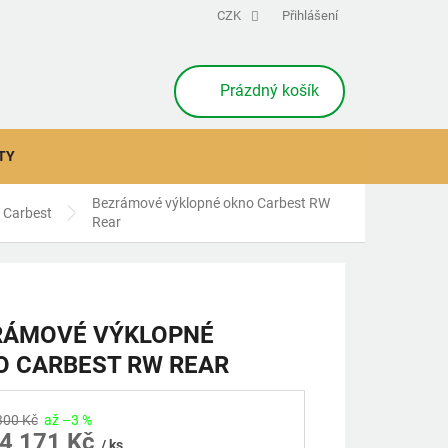
CZK
Přihlášení
NÁKUPNÍ
Prázdný košík
KOŠÍK
TY
Bezrámové výklopné okno Carbest RW
Carbest
Rear
RÁMOVÉ VÝKLOPNÉ
O CARBEST RW REAR
300 Kč
až –3 %
4 171 Kč
/ ks