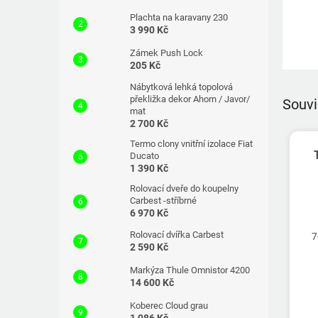
Plachta na karavany 230
3 990 Kč
Zámek Push Lock
205 Kč
Nábytková lehká topolová
překližka dekor Ahorn / Javor/
Souvi
mat
2 700 Kč
Termo clony vnitřní izolace Fiat
Ducato
1 390 Kč
Rolovací dveře do koupelny
Carbest -stříbrné
6 970 Kč
Rolovací dvířka Carbest
7
2 590 Kč
Markýza Thule Omnistor 4200
14 600 Kč
Koberec Cloud grau