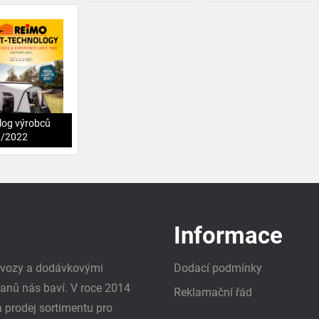
log výrobců
1/2022
Informace
i vozy a dodávkovými
Dodací podmínky
vanů nás baví. V roce 2014
Reklamační řád
a prodej sortimentu pro