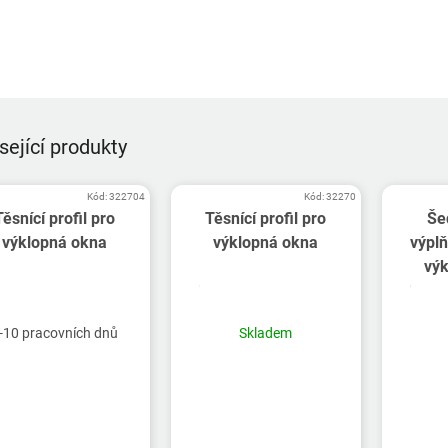
sející produkty
Kód:
322704
Kód:
32270
Těsnící profil pro
Těsnící profil pro
Še
výklopná okna
výklopná okna
výplň
vý
-10 pracovních dnů
Skladem