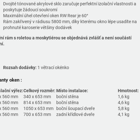
Dvojité tónované akrylové sklo zaručuje perfektní izolační vlastnosti a
poskytuje žádoucí soukromí
Maximální úhel otevření oken RW Rear je 60°
Rám zakřivený v rádiusu 5800 mm, díky kterému okno lépe usadíte na
prohnuté karoserie většiny dodávek
řní rám s roletou a moskytiérou se objednává zvlášť a není součástí
ní.
Rozsah dodávky:
1 větrací okénko
anty oken :
alační výřez:
Celkový rozměr:
Místo instalace:
Hmotnost:
x 560 mm
340 x 653 mm
boční stěna
1,6 kg
x 560 mm
814 x 653 mm
boční stěna
4,6 kg
x 560 mm
1050 x 653 mm
boční šoupací dveře
5,8 kg
x 560 mm
700 x 653 mm
zadní křídlové dveře
4,1 kg