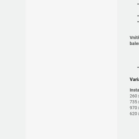
Vnit
bale
Vari
Inst
260 
735 
970 
620 