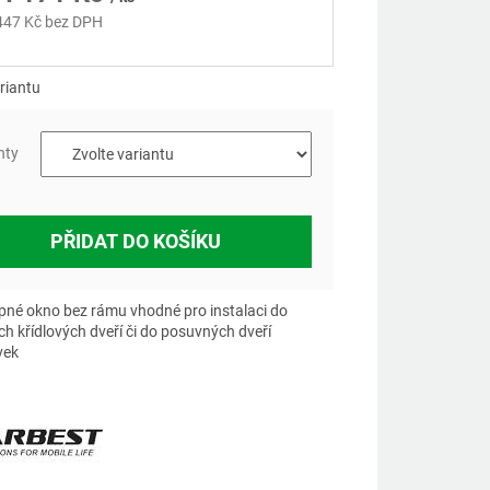
447 Kč
bez DPH
á
riantu
nty
PŘIDAT DO KOŠÍKU
pné okno bez rámu vhodné pro instalaci do
ch křídlových dveří či do posuvných dveří
vek