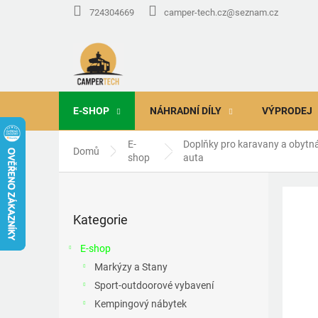
Přejít
724304669
camper-tech.cz@seznam.cz
na
obsah
E-SHOP
NÁHRADNÍ DÍLY
VÝPRODEJ
E-
Doplňky pro karavany a obytn
Domů
shop
auta
P
o
Přeskočit
s
Kategorie
kategorie
t
r
E-shop
a
Markýzy a Stany
n
Sport-outdoorové vybavení
n
í
Kempingový nábytek