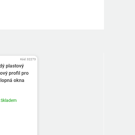
Kód:
32273
dý plastový
ový profil pro
klopná okna
Skladem