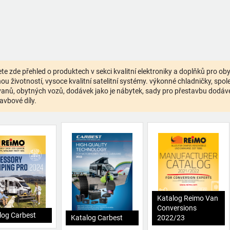
te zde přehled o produktech v sekci kvalitní elektroniky a doplňků pro o
ou životností, vysoce kvalitní satelitní systémy. výkonné chladničky, spolehl
anů, obytných vozů, dodávek jako je nábytek, sady pro přestavbu dodávek,
avbové díly.
Katalog Reimo Van
Conversions
log Carbest
Katalog Carbest
2022/23