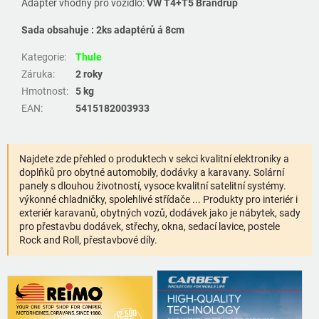
Adaptér vhodný pro vozidlo:
VW T4+T5 Brandrup
Sada obsahuje : 2ks adaptérů á 8cm
Kategorie
:
Thule
Záruka
:
2 roky
Hmotnost
:
5 kg
EAN
:
5415182003933
Najdete zde přehled o produktech v sekci kvalitní elektroniky a
doplňků pro obytné automobily, dodávky a karavany. Solární
panely s dlouhou životností, vysoce kvalitní satelitní systémy.
výkonné chladničky, spolehlivé střídače ... Produkty pro interiér i
exteriér karavanů, obytných vozů, dodávek jako je nábytek, sady
pro přestavbu dodávek, střechy, okna, sedací lavice, postele
Rock and Roll, přestavbové díly.