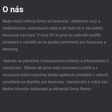
p
O nás
a
t
í
Naše malá rodinná firma se karavany , obytnými vozy a
dodávkovými vestavbami zabývá již řadu let a vše kolem
karavanů nás baví. V roce 2014 jsme se rozhodli rozšířit
působení a zaměřit se na prodej sortimentu pro karavany a
kemping .
Jednalo se převážně o karavanové markýzy a příslušenství k
markýzám . Během let jsme máš sortiment rozšířili a v
současné době nabízíme široké spektrum produktů v oblasti
zaměřené na doplňky pro karavany , kempování a volný čas.
Naším hlavním dodavatel je německá firma Reimo