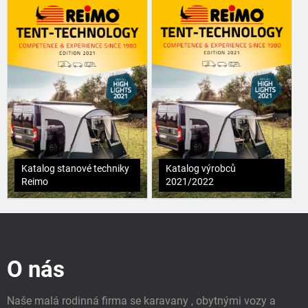
Katalog stanové techniky
Katalog výrobců
Reimo
2021/2022
Z
á
p
O nás
a
t
í
Naše malá rodinná firma se karavany , obytnými vozy a