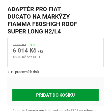
ADAPTÉR PRO FIAT
DUCATO NA MARKÝZY
FIAMMA F80SHIGH ROOF
SUPER LONG H2/L4
6 200 Kč
–3 %
6 014 Kč
/ ks
4 970 Kč bez DPH
Měrná
cena:
7-10 pracovních dnů
PŘIDAT DO KOŠÍKU
Adaptér Fiamma pro instalaci markýz F80S na střechu