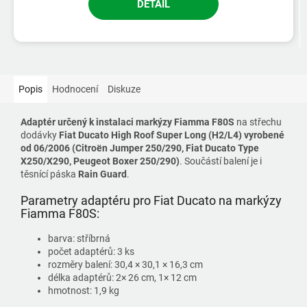
DETAIL
Popis
Hodnocení
Diskuze
Adaptér určený k instalaci markýzy Fiamma F80S
na střechu
dodávky
Fiat Ducato High Roof Super Long (H2/L4) vyrobené
od 06/2006 (Citroën Jumper 250/290, Fiat Ducato Type
X250/X290, Peugeot Boxer 250/290)
. Součástí balení je i
těsnící páska
Rain Guard
.
Parametry adaptéru pro Fiat Ducato na markýzy
Fiamma F80S:
barva: stříbrná
počet adaptérů: 3 ks
rozměry balení: 30,4 × 30,1 × 16,3 cm
délka adaptérů: 2× 26 cm, 1× 12 cm
hmotnost: 1,9 kg