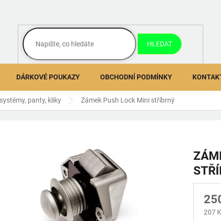
HLEDAT
DÁRKOVÉ POUKAZY
OBCHODNÍ PODMÍNKY
KONTAK
 systémy, panty, kliky
Zámek Push Lock Mini stříbrný
ZÁME
STŘ
25
207 K