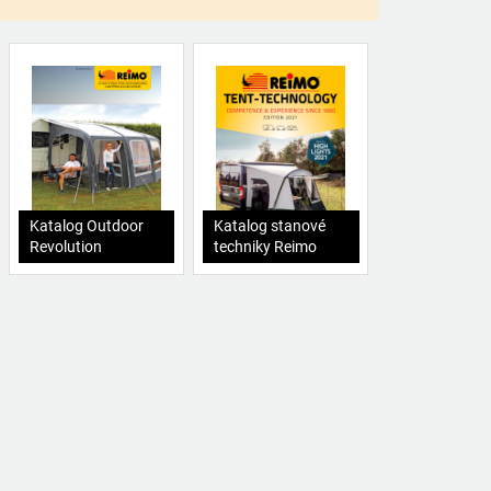
Katalog Outdoor
Katalog stanové
Revolution
techniky Reimo