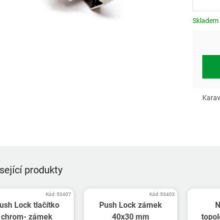
Měrn
cena:
Skladem
Karav
sející produkty
Kód:
53407
Kód:
53403
ush Lock tlačítko
Push Lock zámek
N
chrom- zámek
40x30 mm
topol