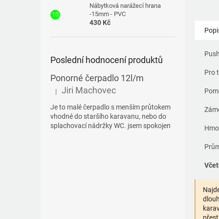
Nábytková narážecí hrana
-15mm - PVC
430 Kč
Popi
Push
Poslední hodnocení produktů
Pro 
Ponorné čerpadlo 12l/m
Jiri Machovec
Pom
|
Hodnocení produktu je 5 z 5 hvězdiček.
Je to malé čerpadlo s menším průtokem
Záme
vhodné do staršího karavanu, nebo do
splachovací nádržky WC. jsem spokojen
Hmot
Prům
Včet
Najde
dlouh
karav
přest