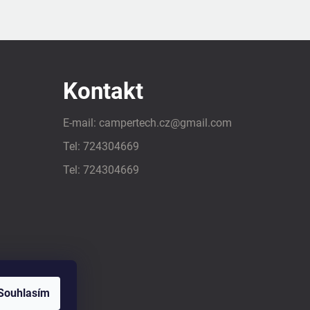
Kontakt
E-mail:
campertech.cz
@
gmail.com
Tel:
724304669
Tel:
724304669
Souhlasím