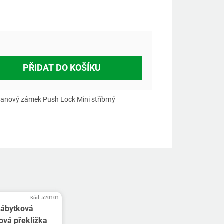
á
PŘIDAT DO KOŠÍKU
anový zámek Push Lock Mini stříbrný
Kód:
520101
ábytková
ová překližka