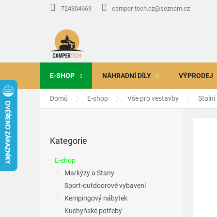
Přejít
724304669
camper-tech.cz@seznam.cz
na
obsah
E-SHOP
NÁHRADNÍ DÍLY
VÝPRODEJ
Domů
E-shop
Vše pro vestavby
Stolní
P
o
Přeskočit
s
Kategorie
kategorie
t
r
E-shop
a
Markýzy a Stany
n
Sport-outdoorové vybavení
n
í
Kempingový nábytek
p
Kuchyňské potřeby