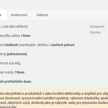
s
Hodnocení
Diskuze
 Lock Mini stříbrný
Kategorie
:
Záruka
:
tloušťku stěny
15mm
ocí
stisknutí
zaaretujete skřínku v
zavřené poloze
k je
jednostranný
nost cca 40g
ěr rozety
19mm
ně protilehlého kusu
te zde přehled o produktech v sekci kvalitní elektroniky a doplňků pro o
ou životností, vysoce kvalitní satelitní systémy. výkonné chladničky, spolehl
anů, obytných vozů, dodávek jako je nábytek, sady pro přestavbu dodávek,
avbové díly.