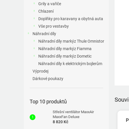
a
Grily a vařiče
n
Chlazení
e
Doplňky pro karavany a obytná auta
l
Vše pro vestavby
Náhradní díly
Náhradní díly markýz Thule Omnistor
Náhradní díly markýz Fiamma
Náhradní díly markýz Dometic
Náhradní díly k elektrickým bojlerům
Výprodej
Dárkové poukazy
Souvi
Top 10 produktů
Střešní ventilátor MaxxAir
MaxxFan Deluxe
P
8 820 Kč