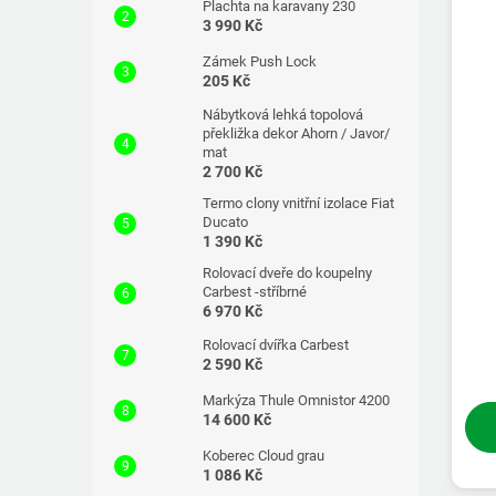
Plachta na karavany 230
3 990 Kč
Zámek Push Lock
205 Kč
Nábytková lehká topolová
překližka dekor Ahorn / Javor/
mat
2 700 Kč
Termo clony vnitřní izolace Fiat
Ducato
1 390 Kč
Rolovací dveře do koupelny
Carbest -stříbrné
6 970 Kč
Rolovací dvířka Carbest
2 590 Kč
Markýza Thule Omnistor 4200
14 600 Kč
Koberec Cloud grau
1 086 Kč