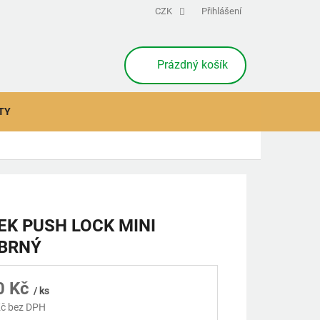
CZK
Přihlášení
NÁKUPNÍ
Prázdný košík
KOŠÍK
TY
K PUSH LOCK MINI
ÍBRNÝ
0 Kč
/ ks
č bez DPH