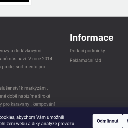
Informace
i vozy a dodávkovými
Dodací podmínky
vanů nás baví. V roce 2014
Reklamační řád
a prodej sortimentu pro
slušenství k markýzám .
asné době nabízíme široké
y pro karavany , kempování
ká firma Reimo
cookies, abychom Vám umožnili
Odmítnout
ohlížení webu a díky analýze provozu