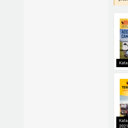
Kata
Kata
202