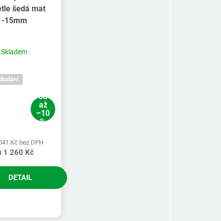
ětle šedá mat
-15mm
Skladem
 dodání
od
až
–10
%
 041 Kč bez DPH
1 260 Kč
d
DETAIL