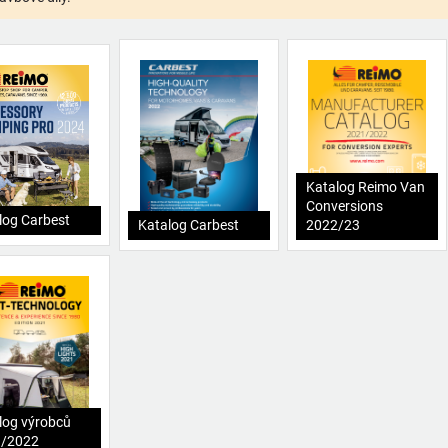
Katalog Reimo Van
Conversions
log Carbest
Katalog Carbest
2022/23
log výrobců
1/2022