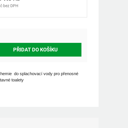
č bez DPH
á
PŘIDAT DO KOŠÍKU
hemie do splachovací vody pro přenosné
tavné toalety