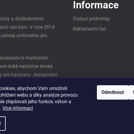
Informace
i vozy a dodávkovými
Dodací podmínky
vanů nás baví. V roce 2014
Reklamační řád
a prodej sortimentu pro
slušenství k markýzám .
asné době nabízíme široké
y pro karavany , kempování
ká firma Reimo
cookies, abychom Vám umožnili
Odmítnout
ohlížení webu a díky analýze provozu
e zlepšovali jeho funkce, výkon a
t.
Více informací
í