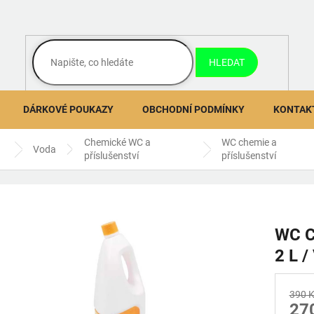
HLEDAT
DÁRKOVÉ POUKAZY
OBCHODNÍ PODMÍNKY
KONTAK
á
Chemické WC a
WC chemie a
Voda
příslušenství
příslušenství
WC C
2 L 
390 
27