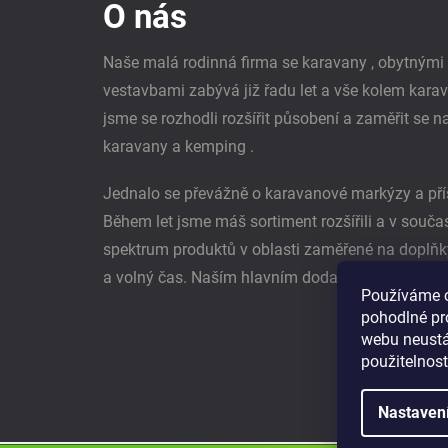
O nás
a
t
í
Naše malá rodinná firma se karavany , obytným
vestavbami zabývá již řadu let a vše kolem kara
jsme se rozhodli rozšířit působení a zaměřit se n
karavany a kemping .
Jednalo se převážně o karavanové markýzy a pří
Během let jsme máš sortiment rozšířili a v souč
spektrum produktů v oblasti zaměřené na doplňk
a volný čas. Naším hlavním dodavatel je němec
Používáme 
pohodlné pr
webu neustál
použitelnos
Nastaven