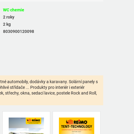
WC chemie
2 roky
2 kg
8030900120098
bytné automobily, dodávky a karavany. Solární panely s
ivé střídače ... Produkty pro interiér i exteriér
 střechy, okna, sedací lavice, postele Rock and Roll,