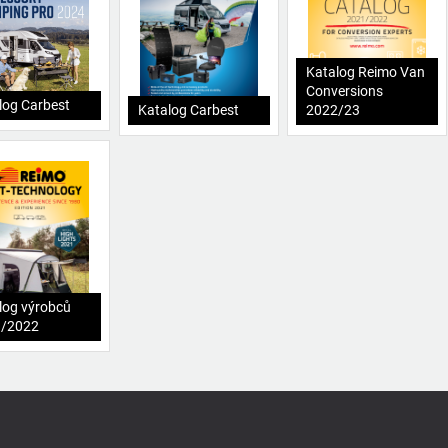
Katalog Reimo Van
Conversions
log Carbest
Katalog Carbest
2022/23
log výrobců
1/2022