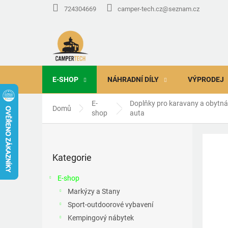
Přejít
724304669
camper-tech.cz@seznam.cz
na
obsah
E-SHOP
NÁHRADNÍ DÍLY
VÝPRODEJ
E-
Doplňky pro karavany a obytn
Domů
shop
auta
P
o
Přeskočit
s
Kategorie
kategorie
t
r
E-shop
a
Markýzy a Stany
n
Sport-outdoorové vybavení
n
í
Kempingový nábytek