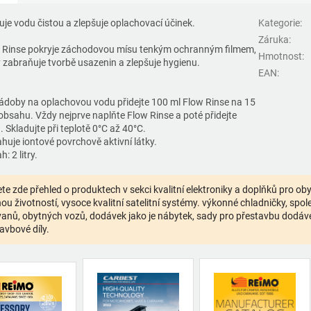
uje vodu čistou a zlepšuje oplachovací účinek.
Kategorie
:
Záruka
:
 Rinse pokryje záchodovou mísu tenkým ochranným filmem,
Hmotnost
:
ý zabraňuje tvorbě usazenin a zlepšuje hygienu.
EAN
:
ádoby na oplachovou vodu přidejte 100 ml Flow Rinse na 15
ů obsahu. Vždy nejprve naplňte Flow Rinse a poté přidejte
 Skladujte při teplotě 0°C až 40°C.
huje iontové povrchově aktivní látky.
: 2 litry.
te zde přehled o produktech v sekci kvalitní elektroniky a doplňků pro o
ou životností, vysoce kvalitní satelitní systémy. výkonné chladničky, spolehl
anů, obytných vozů, dodávek jako je nábytek, sady pro přestavbu dodávek,
avbové díly.