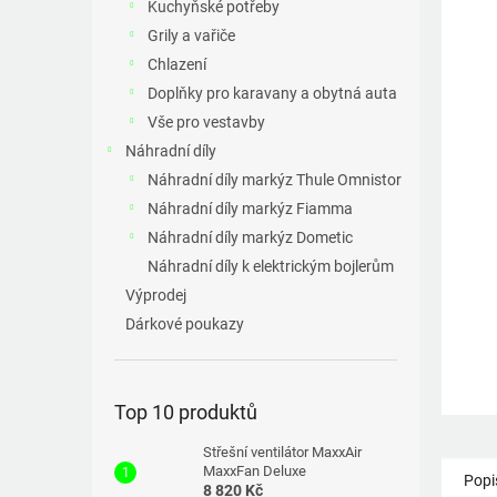
p
Kuchyňské potřeby
a
Grily a vařiče
n
Chlazení
e
Doplňky pro karavany a obytná auta
l
Vše pro vestavby
Náhradní díly
Náhradní díly markýz Thule Omnistor
Náhradní díly markýz Fiamma
Náhradní díly markýz Dometic
Náhradní díly k elektrickým bojlerům
Výprodej
Dárkové poukazy
Top 10 produktů
Střešní ventilátor MaxxAir
MaxxFan Deluxe
Popi
8 820 Kč