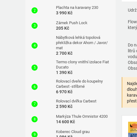
Plachta na karavany 230
Udrž
3 990 Kč
Flow
Zámek Push Lock
kter
205 Kč
Nábytková lehká topolová
překližka dekor Ahorn / Javor/
Do n
mat
litr
2 700 Kč
vodu.
Termo clony vnitřní izolace Fiat
Obsa
Ducato
Obsah
1 390 Kč
Rolovací dveře do koupelny
Najde
Carbest -stříbrné
dlouh
6 970 Kč
karav
přest
Rolovací dvířka Carbest
2 590 Kč
Markýza Thule Omnistor 4200
14 600 Kč
Koberec Cloud grau