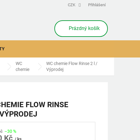
CZK
Přihlášení
NÁKUPNÍ
Prázdný košík
KOŠÍK
TY
WC
WC chemie Flow Rinse 2 l /
chemie
Výprodej
HEMIE FLOW RINSE
/ VÝPRODEJ
Kč
–30 %
0 Kč
/ ks