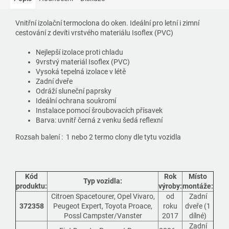
Vnitřní izolační termoclona do oken. Ideální pro letní i zimní
cestování z devíti vrstvého materiálu Isoflex (PVC)
Nejlepší izolace proti chladu
9vrstvý materiál Isoflex (PVC)
Vysoká tepelná izolace v létě
Zadní dveře
Odráží sluneční paprsky
Ideální ochrana soukromí
Instalace pomocí šroubovacích přísavek
Barva: uvnitř černá z venku šedá reflexní
Rozsah balení : 1 nebo 2 termo clony dle tytu vozidla
Kód
Rok
Místo
Typ vozidla:
produktu:
výroby:
montáže:
Citroen Spacetourer, Opel Vivaro,
od
Zadní
372358
Peugeot Expert, Toyota Proace,
roku
dveře (1
Possl Campster/Vanster
2017
dílné)
Zadní