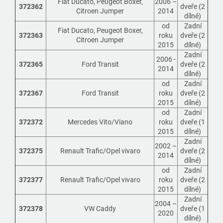
Fiat Ducato, Peugeot Boxer,
2006 –
372362
dveře (2
Citroen Jumper
2014
dílné)
od
Zadní
Fiat Ducato, Peugeot Boxer,
372363
roku
dveře (2
Citroen Jumper
2015
dílné)
Zadní
2006 -
372365
Ford Transit
dveře (2
2014
dílné)
od
Zadní
372367
Ford Transit
roku
dveře (2
2015
dílné)
od
Zadní
372372
Mercedes Vito/Viano
roku
dveře (1
2015
dílné)
Zadní
2002 –
372375
Renault Trafic/Opel vivaro
dveře (2
2014
dílné)
od
Zadní
372377
Renault Trafic/Opel vivaro
roku
dveře (2
2015
dílné)
Zadní
2004 –
372378
VW Caddy
dveře (1
2020
dílné)