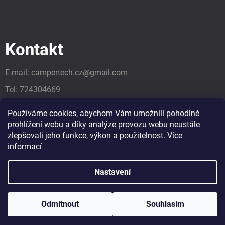
Kontakt
E-mail:
campertech.cz
@
gmail.com
Tel:
724304669
Tel:
724304669
Používáme cookies, abychom Vám umožnili pohodlné
prohlížení webu a díky analýze provozu webu neustále
zlepšovali jeho funkce, výkon a použitelnost.
Více
informací
Nastavení
Odmítnout
Souhlasím