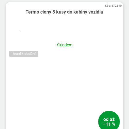
Kód:
372340
Termo clony 3 kusy do kabiny vozidla
Skladem
Ihned k dodání
od
až
–11 %