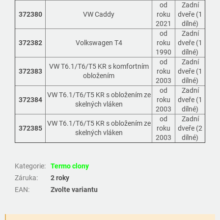
od
Zadní
372380
VW Caddy
roku
dveře (1
2021
dílné)
od
Zadní
372382
Volkswagen T4
roku
dveře (1
1990
dílné)
od
Zadní
VW T6.1/T6/T5 KR s komfortním
372383
roku
dveře (1
obložením
2003
dílné)
od
Zadní
VW T6.1/T6/T5 KR s obložením ze
372384
roku
dveře (1
skelných vláken
2003
dílné)
od
Zadní
VW T6.1/T6/T5 KR s obložením ze
372385
roku
dveře (2
skelných vláken
2003
dílné)
Kategorie
:
Termo clony
Záruka
:
2 roky
EAN
:
Zvolte variantu