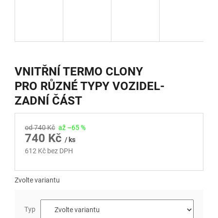
VNITŘNÍ TERMO CLONY
PRO RŮZNÉ TYPY VOZIDEL-
ZADNÍ ČÁST
od 740 Kč
až –65 %
740 Kč
/ ks
612 Kč bez DPH
Měrná
cena:
Zvolte variantu
Typ