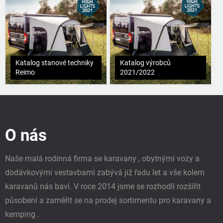
Katalog stanové techniky
Katalog výrobců
Reimo
2021/2022
Z
á
p
O nás
a
t
í
Naše malá rodinná firma se karavany , obytnými vozy a
dodávkovými vestavbami zabývá již řadu let a vše kolem
karavanů nás baví. V roce 2014 jsme se rozhodli rozšířit
působení a zaměřit se na prodej sortimentu pro karavany a
kemping .