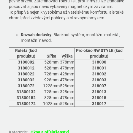
pevné držení. Zatemňovací roletu i síť proti hmyzu lze jednotlivě
posouvat a jsou navíc vybaveny magnetickým zavíráním.
To přispívá nejen k vysokému uživatelskému komfortu, ale také
chrání před zvědavými pohledy a otravným hmyzem.
Rozsah dodávky:
Blackout systém, montážní materiál,
montážní návod.
Roleta (kód
Pro okno RW STYLE (kód
produktu)
Šířka
Výška
produktu)
3180002
528mm
378mm
318000
3180012
528mm
478mm
318001
3180022
728mm
428mm
318002
3180032
928mm
478mm
318003
3180072
1228mm
528mm
318007
31800132
728mm
328mm
318013
31800152
828mm
478mm
318015
31800172
1028mm
528mm
318017
Kategorie
:
Okna a příslušenství