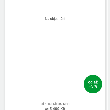
Na objednání
od
až
–5 %
od 4 463 Kč bez DPH
5 400 Kč
od