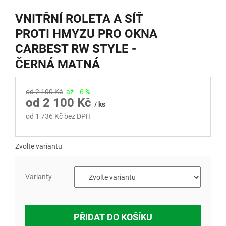
VNITŘNÍ ROLETA A SÍŤ
PROTI HMYZU PRO OKNA
CARBEST RW STYLE -
ČERNÁ MATNÁ
od 2 100 Kč
až –6 %
od
2 100 Kč
/ ks
od
1 736 Kč
bez DPH
Měrná
cena:
Zvolte variantu
Varianty
PŘIDAT DO KOŠÍKU