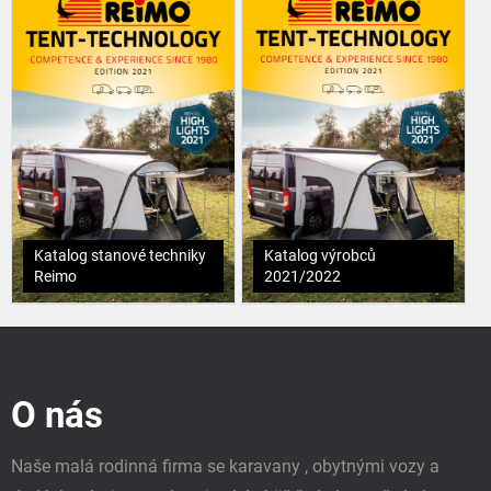
Katalog stanové techniky
Katalog výrobců
Reimo
2021/2022
Z
á
p
O nás
a
t
í
Naše malá rodinná firma se karavany , obytnými vozy a