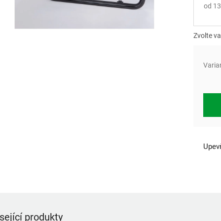
od
13
Měrn
cena:
Zvolte va
Varia
Upevň
sející produkty