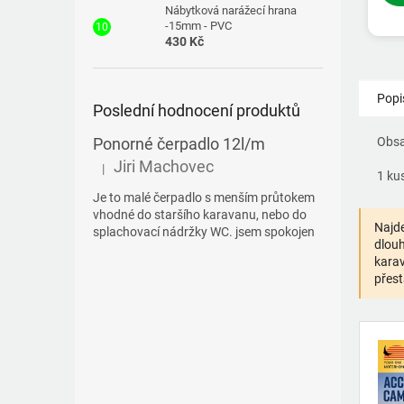
Nábytková narážecí hrana
-15mm - PVC
430 Kč
Popi
Poslední hodnocení produktů
Ponorné čerpadlo 12l/m
Obsa
Jiri Machovec
|
Hodnocení produktu je 5 z 5 hvězdiček.
1 ku
Je to malé čerpadlo s menším průtokem
vhodné do staršího karavanu, nebo do
Najde
splachovací nádržky WC. jsem spokojen
dlouh
karav
přest