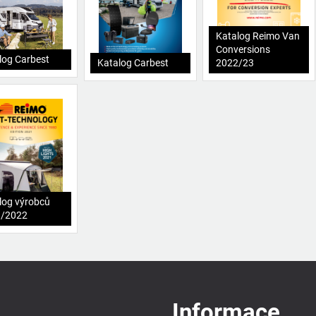
Katalog Reimo Van
Conversions
log Carbest
Katalog Carbest
2022/23
log výrobců
1/2022
Informace