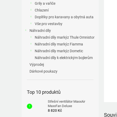
a
Grily a vařiče
n
Chlazení
e
Doplňky pro karavany a obytná auta
l
Vše pro vestavby
Náhradní díly
Náhradní díly markýz Thule Omnistor
Náhradní díly markýz Fiamma
Náhradní díly markýz Dometic
Náhradní díly k elektrickým bojlerům
Výprodej
Dárkové poukazy
Top 10 produktů
Střešní ventilátor MaxxAir
MaxxFan Deluxe
8 820 Kč
Souvi