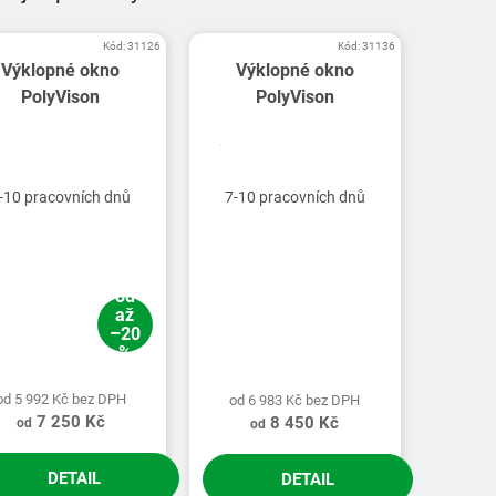
Kód:
31126
Kód:
31136
Výklopné okno
Výklopné okno
PolyVison
PolyVison
-10 pracovních dnů
7-10 pracovních dnů
od
až
–20
%
od 5 992 Kč bez DPH
od 6 983 Kč bez DPH
7 250 Kč
8 450 Kč
od
od
DETAIL
DETAIL