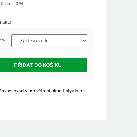
 Kč
bez DPH
á
riantu
nty
PŘIDAT DO KOŠÍKU
ovací svorky pro větrací okna PolyVision