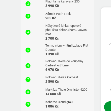
Plachta na karavany 230
3 990 Kč
Zámek Push Lock
205 Kč
Nábytková lehká topolová
překližka dekor Ahorn / Javor/
mat
2 700 Kč
7
Termo clony vnitřní izolace Fiat
Ducato
1 390 Kč
Rolovací dveře do koupelny
Carbest -stříbrné
6 970 Kč
Rolovací dvířka Carbest
2 590 Kč
Markýza Thule Omnistor 4200
14 600 Kč
Koberec Cloud grau
1 086 Kč