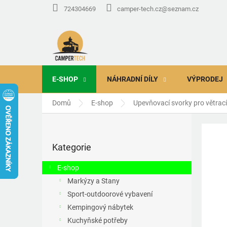
Přejít
724304669
camper-tech.cz@seznam.cz
na
obsah
E-SHOP
NÁHRADNÍ DÍLY
VÝPRODEJ
Domů
E-shop
Upevňovací svorky pro větrací
P
o
Přeskočit
s
Kategorie
kategorie
t
r
E-shop
a
Markýzy a Stany
n
Sport-outdoorové vybavení
n
í
Kempingový nábytek
p
Kuchyňské potřeby