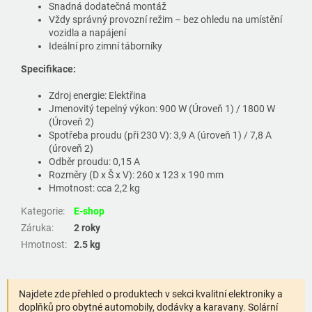
Snadná dodatečná montáž
Vždy správný provozní režim – bez ohledu na umístění
vozidla a napájení
Ideální pro zimní táborníky
Specifikace:
Zdroj energie: Elektřina
Jmenovitý tepelný výkon: 900 W (Úroveň 1) / 1800 W
(Úroveň 2)
Spotřeba proudu (při 230 V): 3,9 A (úroveň 1) / 7,8 A
(úroveň 2)
Odběr proudu: 0,15 A
Rozměry (D x Š x V): 260 x 123 x 190 mm
Hmotnost: cca 2,2 kg
Kategorie
:
E-shop
Záruka
:
2 roky
Hmotnost
:
2.5 kg
Najdete zde přehled o produktech v sekci kvalitní elektroniky a
doplňků pro obytné automobily, dodávky a karavany. Solární