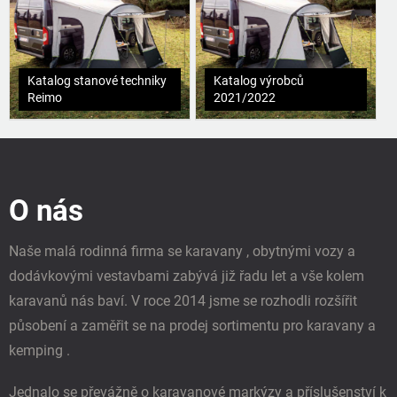
Katalog stanové techniky
Katalog výrobců
Reimo
2021/2022
Z
á
p
O nás
a
t
í
Naše malá rodinná firma se karavany , obytnými vozy a
dodávkovými vestavbami zabývá již řadu let a vše kolem
karavanů nás baví. V roce 2014 jsme se rozhodli rozšířit
působení a zaměřit se na prodej sortimentu pro karavany a
kemping .
Jednalo se převážně o karavanové markýzy a příslušenství k