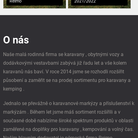
Reimo
2021/2022
Z
á
p
O nás
a
t
í
Naše malá rodinná firma se karavany , obytnými vozy a
dodávkovými vestavbami zabývá již řadu let a vše kolem
karavanů nás baví. V roce 2014 jsme se rozhodli rozšířit
působení a zaměřit se na prodej sortimentu pro karavany a
kemping .
Jednalo se převážně o karavanové markýzy a příslušenství k
markýzám . Během let jsme máš sortiment rozšířili a v
současné době nabízíme široké spektrum produktů v oblasti
zaměřené na doplňky pro karavany , kempování a volný čas.
Naším hlavním dodavatel je německá firma Reimo